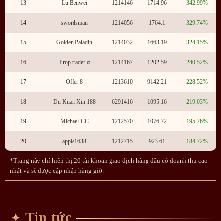
13
Lu Benwei
1214146
1714.96
342.99%
14
swordsman
1214056
1764.1
329.74%
15
Golden Paladin
1214032
1663.19
324.15%
16
Prop trader α
1214167
1202.59
240.52%
17
Offer 8
1213610
9142.21
228.52%
18
Du Kuan Xin 188
6291416
1095.16
219.03%
19
Michael-CC
1212570
1076.72
195.76%
20
apple1638
1212715
923.61
184.72%
*Trang này chỉ hiển thị 20 tài khoản giao dịch hàng đầu có doanh thu cao
nhất và sẽ được cập nhập hàng giờ.
Tin tức