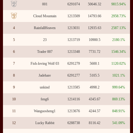
001
6291074
50646.32
9815.94%
Cloud Mountain
1213509
14793.66
2958.73%
4
RainfallHeaven
1213031
12935.63
2587.13%
5
23
1213719
10900.5
2180.1%
6
Trader 007
1213348
7731.72
1546.34%
7
Fish-loving Wolf 03
6291279
5600.1
1120.02%
8
Jadehare
6291277
5105.5
1021.1%
9
unkind
1213585
4998.2
999.64%
10
feng6
1214116
4345.67
869.13%
11
Wanguosheng1
1213676
4244.57
848.91%
12
Lucky Rabbit
6288738
8116.42
541.09%