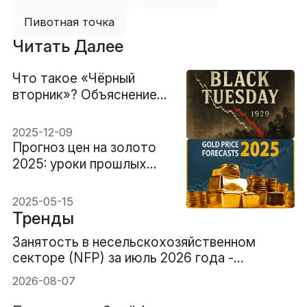
Пивотная точка
Читать Далее
Что такое «Чёрный
вторник»? Объяснение
биржевого краха 1929
года
2025-12-09
Прогноз цен на золото
2025: уроки прошлых
скачков
2025-05-15
Тренды
Занятость в несельскохозяйственном
секторе (NFP) за июль 2026 года -
Предыдущее значение: 57 тыс. Прогноз: 83
2026-08-07
тыс.