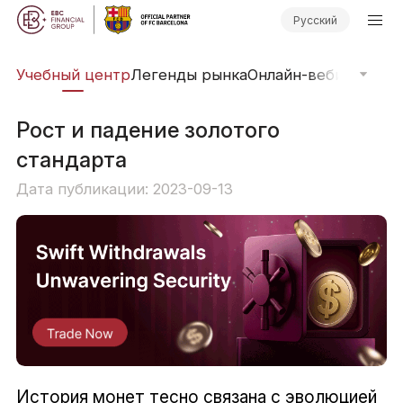
Русский
рь
Учебный центр
Легенды рынка
Онлайн-вебинары
Фи
Рост и падение золотого
стандарта
Дата публикации: 2023-09-13
История монет тесно связана с эволюцией