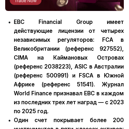
EBC Financial Group имеет
действующие лицензии от четырех
независимых регуляторов: FCA в
Великобритании (референс 927552),
CIMA на Каймановых Островах
(референс 2038223), ASIC в Австралии
(референс 500991) и FSCA в Южной
Африке (референс 51541). Журнал
World Finance признавал EBC в каждом
из последних трех лет наград — с 2023
по 2025 год.
Один счет покрывает более 200
инструментов в пяти классах активов: