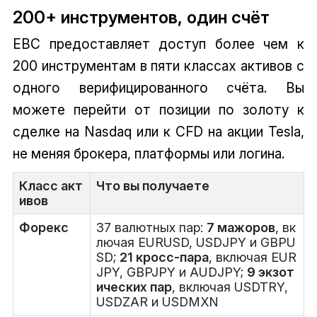
200+ инструментов, один счёт
EBC предоставляет доступ более чем к
200 инструментам в пяти классах активов с
одного верифицированного счёта. Вы
можете перейти от позиции по золоту к
сделке на Nasdaq или к CFD на акции Tesla,
не меняя брокера, платформы или логина.
Класс акт
Что вы получаете
ивов
Форекс
37 валютных пар:
7 мажоров
, вк
лючая EURUSD, USDJPY и GBPU
SD;
21 кросс-пара
, включая EUR
JPY, GBPJPY и AUDJPY;
9 экзот
ических пар
, включая USDTRY,
USDZAR и USDMXN