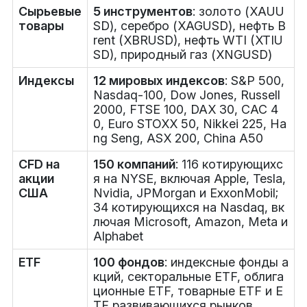
Сырьевые
5 инструментов
: золото (XAUU
товары
SD), серебро (XAGUSD), нефть B
rent (XBRUSD), нефть WTI (XTIU
SD), природный газ (XNGUSD)
Индексы
12 мировых индексов
: S&P 500,
Nasdaq-100, Dow Jones, Russell
2000, FTSE 100, DAX 30, CAC 4
0, Euro STOXX 50, Nikkei 225, Ha
ng Seng, ASX 200, China A50
CFD на
150 компаний
: 116 котирующихс
акции
я на NYSE, включая Apple, Tesla,
США
Nvidia, JPMorgan и ExxonMobil;
34 котирующихся на Nasdaq, вк
лючая Microsoft, Amazon, Meta и
Alphabet
ETF
100 фондов
: индексные фонды а
кций, секторальные ETF, облига
ционные ETF, товарные ETF и E
TF развивающихся рынков