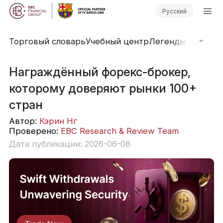
Русский
Торговый словарь
Учебный центр
Легенды рынка
О
Награждённый форекс-брокер,
которому доверяют рынки 100+
стран
Автор:
Кэрин Нг
Проверено:
EBC Research & Review Team
Дата публикации: 2026-06-08