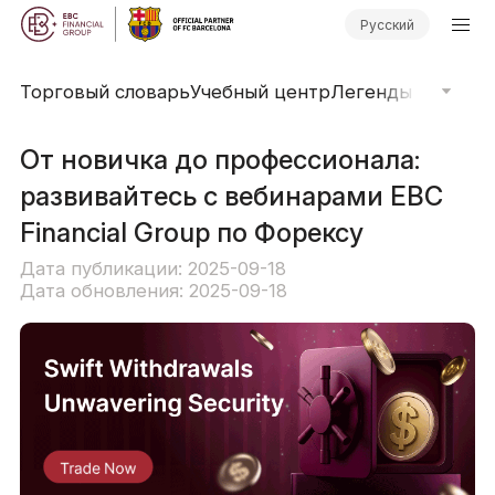
Русский
Торговый словарь
Учебный центр
Легенды рынка
О
От новичка до профессионала:
развивайтесь с вебинарами EBC
Financial Group по Форексу
Дата публикации: 2025-09-18
Дата обновления: 2025-09-18