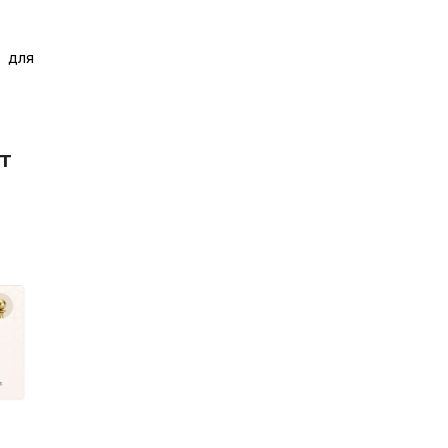
 для
ет