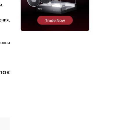
и.
ния,
ровни
лок