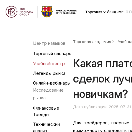
Академия
Торговля
О Е
Торговая академия
Учебны
Центр навыков
Торговый словарь
Какая плат
Учебный центр
Легенды рынка
сделок луч
Онлайн-вебинары
новичкам?
Исследование
рынка
Дата публикации: 2025-07-31
Финансовые
Тренды
Для трейдеров, впервые
Технический
возможность следовать пр
анализ