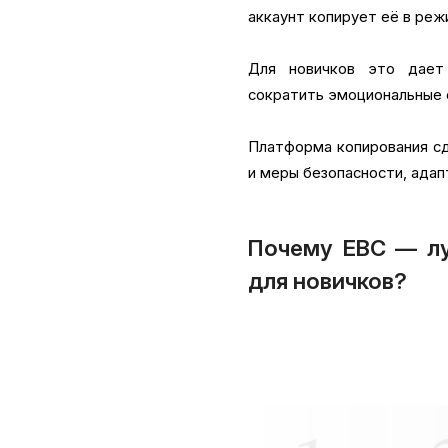
аккаунт копирует её в реж
Для новичков это дает
сократить эмоциональные о
Платформа копирования сд
и меры безопасности, адап
Почему EBC — лу
для новичков?