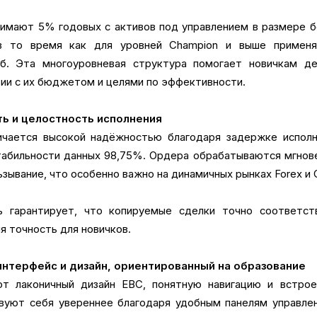
взимают 5% годовых с активов под управлением в размере 
в то время как для уровней Champion и выше применя
б. Эта многоуровневая структура помогает новичкам де
вии с их бюджетом и целями по эффективности.
ть и целостность исполнения
чается высокой надёжностью благодаря задержке исполн
табильности данных 98,75%. Ордера обрабатываются мгнов
зывание, что особенно важно на динамичных рынках Forex и 
ь гарантирует, что копируемые сделки точно соответст
я точность для новичков.
интерфейс и дизайн, ориентированный на образование
ают лаконичный дизайн EBC, понятную навигацию и встрое
вуют себя увереннее благодаря удобным панелям управле