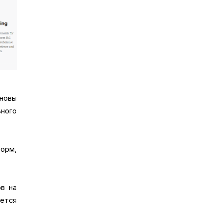
ановы
ьного
орм,
в на
яется