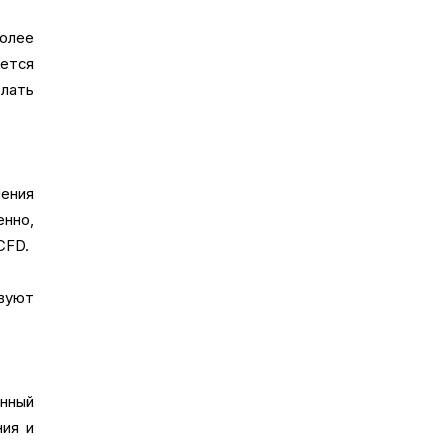
более
ется
лать
ения
енно,
CFD.
вуют
нный
ния и