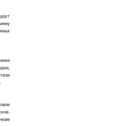
удут
шему
енных
енки
дки,
тели
.
овли
сков.
ичкам