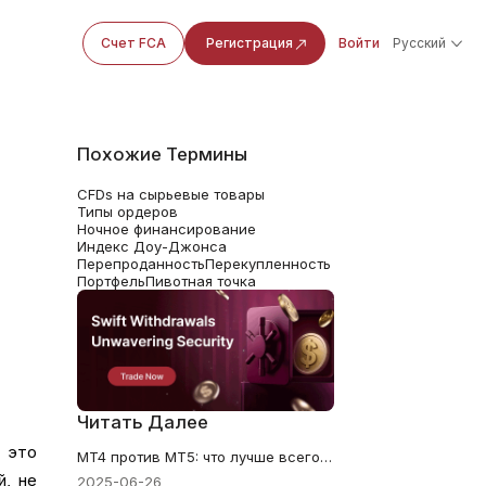
Счет FCA
Регистрация
Войти
Русский
Похожие Термины
CFDs на сырьевые товары
Типы ордеров
Ночное финансирование
Индекс Доу-Джонса
Перепроданность
Перекупленность
Портфель
Пивотная точка
Читать Далее
 это
MT4 против MT5: что лучше всего подходит вашей стратегии Форекс?
й, не
2025-06-26