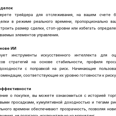
сделок
берете трейдера для отслеживания, на вашем счете б
делки в режиме реального времени, пропорционально ва
роить размер сделки, стоп-уровни или избегать определ
ваемых элементов управления.
нове ИИ
ует инструменты искусственного интеллекта для оц
ков стратегий на основе стабильности, профиля проса
оходности с поправкой на риск. Начинающие пользова
омендации, соответствующие их уровню готовности к риску
 эффективности
ние о покупке, вы можете ознакомиться с историей торг
выми просадками, кумулятивной доходностью и тегами ри
ьного времени обеспечивают прозрачность, позволяя нов
шения, не полагаясь исключительно на маркетинг.