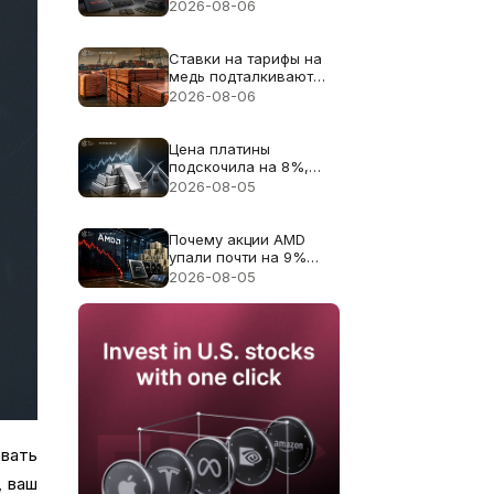
13% несмотря на
2026-08-06
рекордную выручку в
$8.97B
Ставки на тарифы на
медь подталкивают
цену меди к рекорду
2026-08-06
$6.703
Цена платины
подскочила на 8%,
поскольку дефицит
2026-08-05
поставок 2026 года
снова в центре
внимания
Почему акции AMD
упали почти на 9%
несмотря на
2026-08-05
рекордную выручку в
$11.5B
вать
, ваш