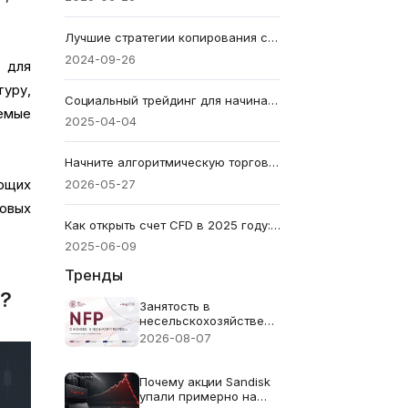
Лучшие стратегии копирования сделок для начинающих
2024-09-26
 для
уру,
Социальный трейдинг для начинающих: как начать
емые
2025-04-04
Начните алгоритмическую торговлю с копи-трейдингом, MT4 и MT5
ющих
2026-05-27
новых
Как открыть счет CFD в 2025 году: пошаговое руководство
2025-06-09
Тренды
в?
Занятость в
несельскохозяйственном
секторе (NFP) за июль
2026-08-07
2026 года -
Предыдущее значение:
57 тыс. Прогноз: 83
Почему акции Sandisk
тыс.
упали примерно на