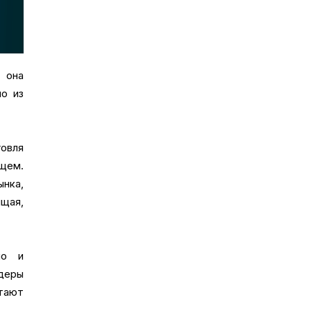
 она
о из
говля
ущем.
ынка,
ищая,
но и
йдеры
итают