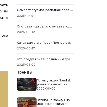
ачать
Самая торгуемая валютная пара по объему и стоимости: руководство трейдера
о по
2025-11-19
сь о
Спотовая торговля: ключевые идеи и стратегии успеха
2025-02-12
к она
Какая валюта в Перу? Полное руководство для трейдеров
2025-06-17
Что следует знать розничным трейдерам перед торговлей золотом
2025-08-22
Тренды
Почему акции Sandisk
упали примерно на
13% несмотря на
2026-08-06
рекордную выручку в
$8.97B
Ставки на тарифы на
медь подталкивают