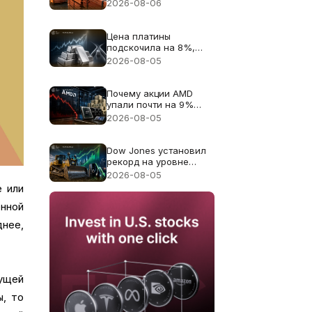
цену меди к рекорду
2026-08-06
$6.703
Цена платины
подскочила на 8%,
поскольку дефицит
2026-08-05
поставок 2026 года
снова в центре
внимания
Почему акции AMD
упали почти на 9%
несмотря на
2026-08-05
рекордную выручку в
$11.5B
Dow Jones установил
рекорд на уровне
54,085: Caterpillar дал
2026-08-05
основной вклад в
е или
рост, падение цен на
енной
нефть расширило
ралли
днее,
кущей
ы, то