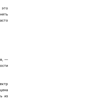
 это
нять
часто
ов, —
мости
ектр
цена
ь из