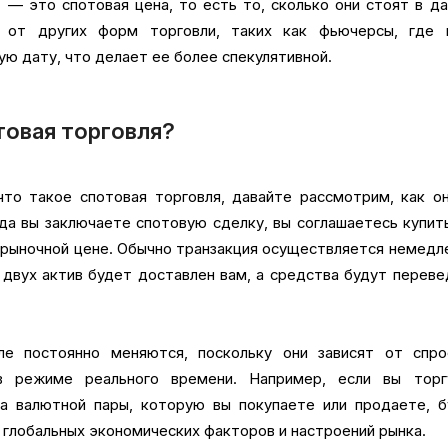
, — это спотовая цена, то есть то, сколько они стоят в д
 от других форм торговли, таких как фьючерсы, где 
ю дату, что делает ее более спекулятивной.
товая торговля?
что такое спотовая торговля, давайте рассмотрим, как о
да вы заключаете спотовую сделку, вы соглашаетесь купит
 рыночной цене. Обычно транзакция осуществляется немедл
и двух актив будет доставлен вам, а средства будут перев
ле постоянно меняются, поскольку они зависят от спро
в режиме реального времени. Например, если вы торг
на валютной пары, которую вы покупаете или продаете, б
 глобальных экономических факторов и настроений рынка.