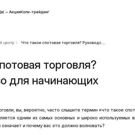
Акции
Копи-трейдинг
ВК
й центр
Что такое спотовая торговля? Руководство для начинающих
спотовая торговля?
во для начинающих
0
рговли, вы, вероятно, часто слышите термин «что такое спо
ляется одним из самых основных и широко используемых 
н означает и почему вас это должно волновать?