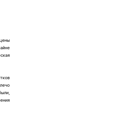
 цены
айне
еская
ытков
плечо
были,
ления