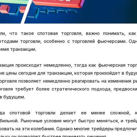
и, что такое спотовая торговля, важно понимать, как
етодами торговли, особенно с торговлей фьючерсами. Одн
емя транзакции.
закция происходит немедленно, тогда как фьючерсная тор
ие цены сегодня для транзакции, которая произойдет в буд
торговля позволяет немедленно реагировать на изменения р
говля требует более стратегического подхода, предвосх
 в будущем.
ода спотовой торговли делает ее менее сложной, 
бильной. Рыночные условия могут быстро меняться, и тре
ровать на эти колебания. Однако многие трейдеры предпоч
льку он позволяет быстрее принимать решения.