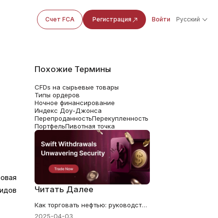
Счет FCA
Регистрация
Войти
Русский
Похожие Термины
CFDs на сырьевые товары
Типы ордеров
Ночное финансирование
Индекс Доу-Джонса
Перепроданность
Перекупленность
Портфель
Пивотная точка
товая
Читать Далее
видов
Как торговать нефтью: руководство для новичков по рынкам сырой нефти
2025-04-03