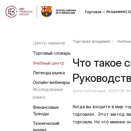
Академия
Торговля
О Е
Торговая академия
Учебны
Центр навыков
Торговый словарь
Что такое 
Учебный центр
Легенды рынка
Руководст
Онлайн-вебинары
Исследование
Дата публикации: 2025-06-3
рынка
Когда вы входите в мир то
Финансовые
Тренды
торговля». Этот метод яв
торговли. Но что именно о
Технический
анализ