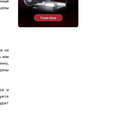
анный
цены
на на
ь или
енно,
едены
са и
уете
удет