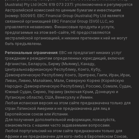
(Australia) Pty Ltd (ACN: 619 073 237): уполномочена и регулируется
Австралийской комиссией по ценным бумагам и инвестициям
(номер: 500991). EBC Financial Group (Australia) Pty Ltd является
связанной организацией EBC Financial Group (SVG) LLC, но
управляется независимо. Финансовые продукты и услуги,
предлагаемые на этом веб-сайте, НЕ предоставляются
австралийской организацией, и никакие претензии к ней не могут
быть предъявлены.
Региональные ограничения:
EBC не предлагает никаких услуг
гражданам и резидентам определенных юрисдикций, включая:
Афганистан, Беларусь, Бирму (Мьянму), Канаду,
Центральноафриканскую Республику, Конго, Кубу,
Демократическую Республику Конго, Эритрею, Гаити, Иран, Ирак,
Ливан, Ливию, Малайзию, Мали, Северную Корею (Корейскую
Народно-Демократическую Республику), Россию, Сомали, Судан,
Южный Судан, Сирию, Украину (включая Крым, Донецкую и
Луганскую области), США, Венесуэлу и Йемен.
Любая испанская версия на этом сайте предназначена только для
стран Латинской Америки и не предназначена для лиц в
Европейском союзе или Испании.
Для получения дополнительной информации, пожалуйста,
ознакомьтесь с нашими часто задаваемыми вопросами.
Любой португальский на этом сайте предназначен только для
Африки и не предназначен для кого-либо в Европейском Союзе,