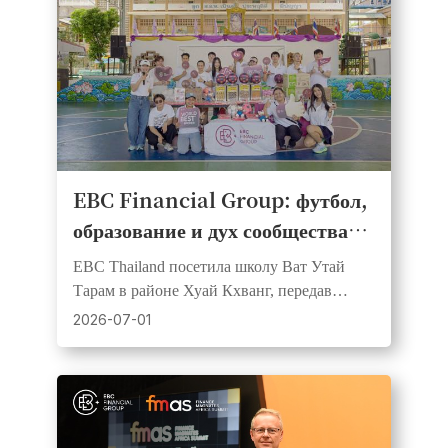
EBC Financial Group: футбол,
образование и дух сообщества
объединились на Дне
EBC Thailand посетила школу Ват Утай
корпоративной социальной
Тарам в районе Хуай Кхванг, передав
ответственности в бангкокской
футбольные мячи и учебные материалы в
2026-07-01
поддержку ценностей партнёрства с FC
школе
Barcelona.