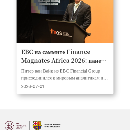
EBC на саммите Finance
Magnates Africa 2026: панель
по драгоценным металлам в
Питер ван Вайк из EBC Financial Group
центре внимания в Кейптауне
присоединился к мировым аналитикам на
сессии «Глобальная золотая лихорадка:
2026-07-01
тихая гавань или FOMO?» в CTICC в
Кейптауне.