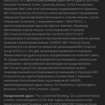
GB24203273) с зарегистрированным адресом по адресу 3rd Floor,
Standard Chartered Tower, Cybercity, Ebene, 72201, Республика
Маврикий. Веб-сайт этой организации поддерживается отдельно.
EBC Financial Group (Comoros) Limited авторизована Управлением
офшорного финансирования Автономного острова Анжуан, Союза
Коморских Островов, с лицензией номер L 15637/EFGC, с
зарегистрированным адресом офиса в Хамчако, Муцамуду,
Автономный остров Анжуан, Союз Коморских Островов.
EBC Financial Group (Australia) Pty Ltd (ACN: 619 073 237)
авторизована и регулируется Австралийской комиссией по ценным
бумагам и инвестициям (номер: 500991). EBC Financial Group
(Australia) Pty Ltd является связанной организацией EBC Financial
Group (SVG) LLC. Эти две организации управляются отдельно.
Финансовые продукты и услуги, предлагаемые на этом веб-сайте,
НЕ предоставляются австралийской организацией, и регрессное
требование к австралийской организации не предусмотрено.
EBC Group (Cyprus) Ltd, предоставляет платежные услуги
лицензированным и регулируемым организациям в структуре EBC
Financial Group, зарегистрирована в соответствии с Законом о
компаниях Республики Кипр под номером HE 449205,
зарегистрированный адрес офиса: 101 Gladstonos, Agathangelou
Business Centre, 3032 Limassol, Cyprus.
Юридический адрес:
The Leadenhall Building, 122 Leadenhall Street,
London, United Kingdom, EC3V 4AB. Адрес электронной почты:
[email protected]
Телефон: +44 20 3376 9662 EBC Financial Group