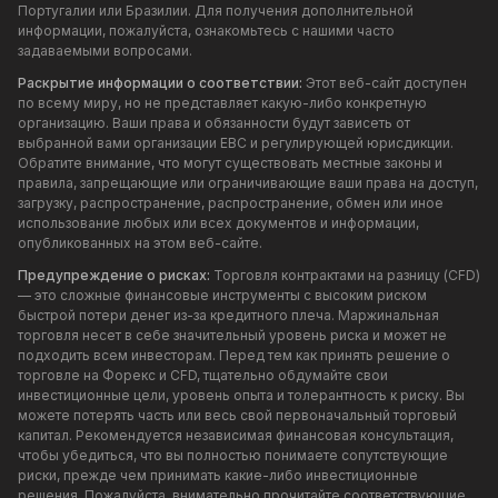
Португалии или Бразилии. Для получения дополнительной
информации, пожалуйста, ознакомьтесь с нашими часто
задаваемыми вопросами.
Раскрытие информации о соответствии:
Этот веб-сайт доступен
по всему миру, но не представляет какую-либо конкретную
организацию. Ваши права и обязанности будут зависеть от
выбранной вами организации EBC и регулирующей юрисдикции.
Обратите внимание, что могут существовать местные законы и
правила, запрещающие или ограничивающие ваши права на доступ,
загрузку, распространение, распространение, обмен или иное
использование любых или всех документов и информации,
опубликованных на этом веб-сайте.
Предупреждение о рисках:
Торговля контрактами на разницу (CFD)
— это сложные финансовые инструменты с высоким риском
быстрой потери денег из-за кредитного плеча. Маржинальная
торговля несет в себе значительный уровень риска и может не
подходить всем инвесторам. Перед тем как принять решение о
торговле на Форекс и CFD, тщательно обдумайте свои
инвестиционные цели, уровень опыта и толерантность к риску. Вы
можете потерять часть или весь свой первоначальный торговый
капитал. Рекомендуется независимая финансовая консультация,
чтобы убедиться, что вы полностью понимаете сопутствующие
риски, прежде чем принимать какие-либо инвестиционные
решения. Пожалуйста, внимательно прочитайте соответствующие