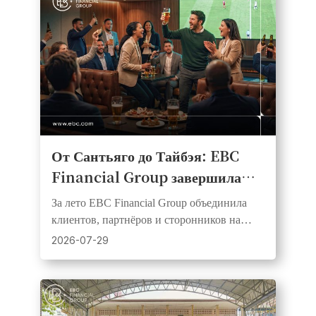
От Сантьяго до Тайбэя: EBC
Financial Group завершила
серию вечеринок совместного
За лето EBC Financial Group объединила
просмотра «Футбольной
клиентов, партнёров и сторонников на
лихорадки» 2026 года
шести рынках и трёх континентах
2026-07-29
посредством живых футбольных
мероприятий.