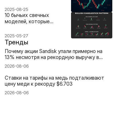
которые должен знать
каждый трейдер
2025-08-25
10 бычьих свечных
моделей, которые
должен знать каждый
трейдер
2025-05-27
Тренды
Почему акции Sandisk упали примерно на
13% несмотря на рекордную выручку в
$8.97B
2026-08-06
Ставки на тарифы на медь подталкивают
цену меди к рекорду $6.703
2026-08-06