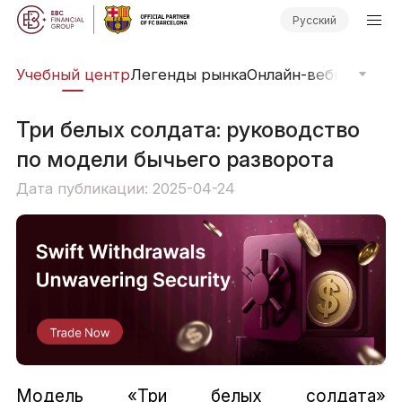
Русский
рь
Учебный центр
Легенды рынка
Онлайн-вебинары
Фи
Три белых солдата: руководство
по модели бычьего разворота
Дата публикации: 2025-04-24
Модель «Три белых солдата»