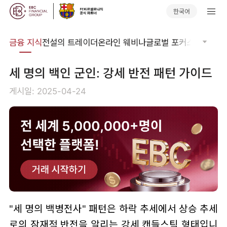
한국어
어집
금융 지식
전설의 트레이더
온라인 웨비나
글로벌 포커스
기술적 
​세 명의 백인 군인: 강세 반전 패턴 가이드
게시일: 2025-04-24
"세 명의 백병전사" 패턴은 하락 추세에서 상승 추세
로의 잠재적 반전을 알리는 강세 캔들스틱 형태입니