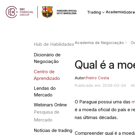
Academia
Trading
Sobre
Academia de Negociação
Ou
Hub de Habilidades
Dicionário de
Qual é a mo
Negociação
Centro de
Autor:
Pietro Costa
Aprendizado
Publicado em: 2026-02-24
A
Lendas do
Mercado
O Paraguai possui uma das
m
Webinars Online
é a moeda oficial do país e 
Pesquisa de
nas últimas décadas.
Mercado
Notícias de trading
Compreender qual é a moeda 