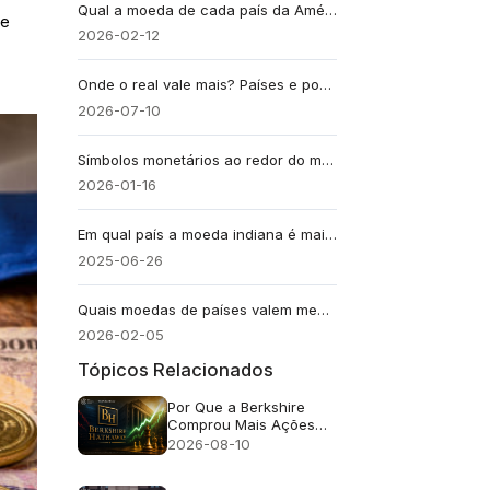
Qual a moeda de cada país da América do Sul? Lista Completa
te
2026-02-12
Onde o real vale mais? Países e poder de compra
2026-07-10
Símbolos monetários ao redor do mundo (lista completa)
2026-01-16
Em qual país a moeda indiana é mais valorizada? Lista dos 15 principais
2025-06-26
Quais moedas de países valem menos que a Índia em 2026? Lista dos 30 principais
2026-02-05
Tópicos Relacionados
Por Que a Berkshire
Comprou Mais Ações
Após 14 Trimestres de
2026-08-10
Vendas