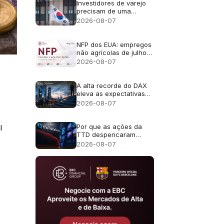
Investidores de varejo
precisam de uma
abordagem cuidadosa
2026-08-07
em relação ao FOMO
(medo de ficar de fora)
da IA
NFP dos EUA: empregos
não agrícolas de julho
de 2026 - Anterior: 57
2026-08-07
mil; Previsão: 83 mil
A alta recorde do DAX
eleva as expectativas
de lucros para as ações
2026-08-07
alemãs
Por que as ações da
l
TTD despencaram
quase 30% após a
2026-08-07
previsão de receita de
US$ 650 milhões?