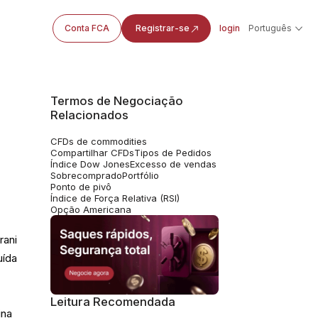
Conta FCA
Registrar-se
login
Português
Termos de Negociação
Relacionados
CFDs de commodities
Compartilhar CFDs
Tipos de Pedidos
Índice Dow Jones
Excesso de vendas
Sobrecomprado
Portfólio
Ponto de pivô
Índice de Força Relativa (RSI)
Opção Americana
rani
uída
Leitura Recomendada
ina