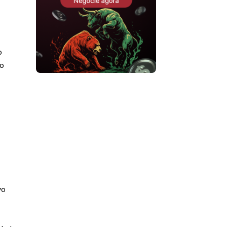
o
co
vo