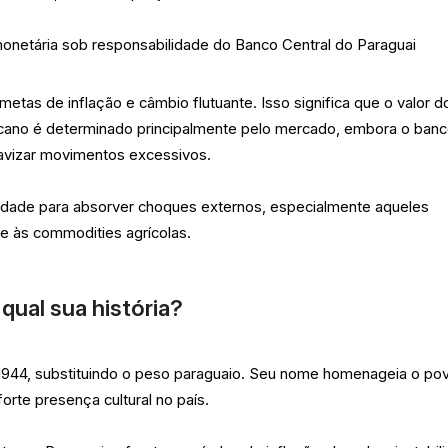
monetária sob responsabilidade do Banco Central do Paraguai
etas de inflação e câmbio flutuante. Isso significa que o valor d
ricano é determinado principalmente pelo mercado, embora o ban
suavizar movimentos excessivos.
lidade para absorver choques externos, especialmente aqueles
 e às commodities agrícolas.
 qual sua história?
m 1944, substituindo o peso paraguaio. Seu nome homenageia o po
forte presença cultural no país.