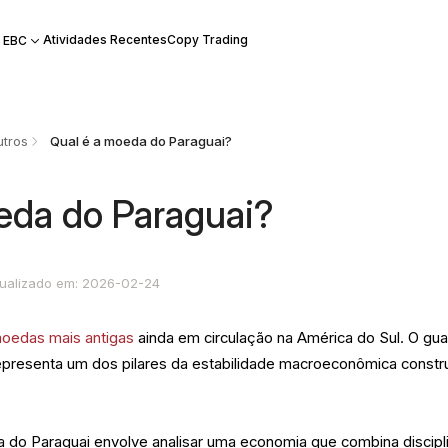
Atividades Recentes
Copy Trading
 EBC
tros
Qual é a moeda do Paraguai?
eda do Paraguai?
tualizado em: 2026-02-24
oedas mais antigas
ainda em circulação na América do Sul. O gua
representa um dos pilares da estabilidade macroeconômica constr
do Paraguai envolve analisar uma economia que combina discipl