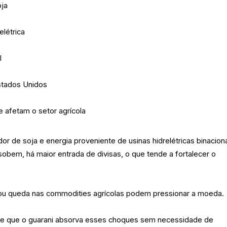
oja
létrica
l
tados Unidos
 afetam o setor agrícola
r de soja e energia proveniente de usinas hidrelétricas binaciona
obem, há maior entrada de divisas, o que tende a fortalecer o
ou queda nas commodities agrícolas podem pressionar a moeda.
mite que o guarani absorva esses choques sem necessidade de