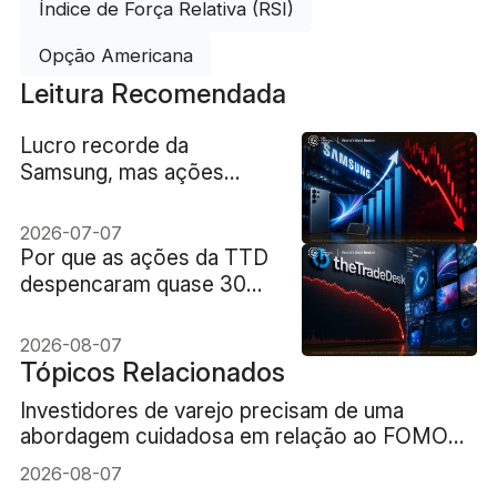
Índice de Força Relativa (RSI)
Opção Americana
Leitura Recomendada
Lucro recorde da
Samsung, mas ações
caem: entenda o caso
2026-07-07
Por que as ações da TTD
despencaram quase 30%
após a previsão de receita
de US$ 650 milhões?
2026-08-07
Tópicos Relacionados
Investidores de varejo precisam de uma
abordagem cuidadosa em relação ao FOMO
(medo de ficar de fora) da IA
2026-08-07