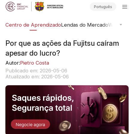
Português
ção
Centro de Aprendizado
Lendas do Mercado
Webinars O
Por que as ações da Fujitsu caíram
apesar do lucro?
Autor:
Pietro Costa
Publicado em: 2026-05-06
Atualizado em: 2026-05-06