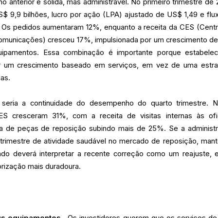
anterior é sólida, mas administrável. No primeiro trimestre de 
S$ 9,9 bilhões, lucro por ação (LPA) ajustado de US$ 1,49 e flu
ão. Os pedidos aumentaram 12%, enquanto a receita da CES (Centr
omunicações) cresceu 17%, impulsionada por um crescimento d
pamentos. Essa combinação é importante porque estabele
r um crescimento baseado em serviços, em vez de uma estra
as.
e seria a continuidade do desempenho do quarto trimestre. 
ES cresceram 31%, com a receita de visitas internas às ofi
a de peças de reposição subindo mais de 25%. Se a administ
 trimestre de atividade saudável no mercado de reposição, man
do deverá interpretar a recente correção como um reajuste, 
orização mais duradoura.