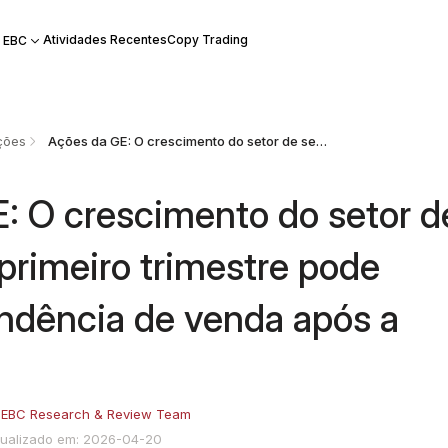
Atividades Recentes
Copy Trading
 EBC
ções
Ações da GE: O crescimento do setor de serviços no primeiro trimestre pode impedir a tendência de venda após a notícia?
: O crescimento do setor d
primeiro trimestre pode
endência de venda após a
:
EBC Research & Review Team
tualizado em: 2026-04-20