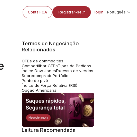
Conta FCA
Registrar-se
login
Português
Termos de Negociação
Relacionados
CFDs de commodities
e
Compartilhar CFDs
Tipos de Pedidos
Índice Dow Jones
Excesso de vendas
Sobrecomprado
Portfólio
Ponto de pivô
Índice de Força Relativa (RSI)
Opção Americana
Leitura Recomendada