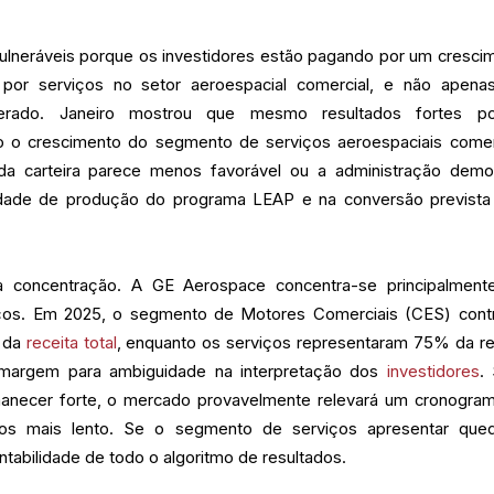
ulneráveis porque os investidores estão pagando por um cresci
 por serviços no setor aeroespacial comercial, e não apena
erado. Janeiro mostrou que mesmo resultados fortes p
 o crescimento do segmento de serviços aeroespaciais comer
da carteira parece menos favorável ou a administração demo
dade de produção do programa LEAP e na conversão prevista
a concentração. A GE Aerospace concentra-se principalmen
ços. Em 2025, o segmento de Motores Comerciais (CES) contr
 da
receita total
, enquanto os serviços representaram 75% da re
margem para ambiguidade na interpretação dos
investidores
.
anecer forte, o mercado provavelmente relevará um cronogra
os mais lento. Se o segmento de serviços apresentar que
tabilidade de todo o algoritmo de resultados.