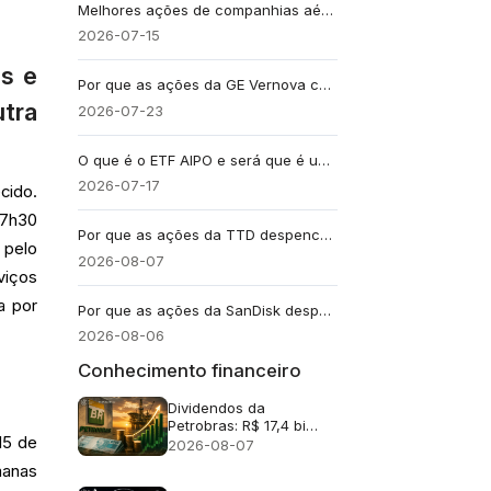
Melhores ações de companhias aéreas e do setor de aviação para 2026
2026-07-15
os e
Por que as ações da GE Vernova caíram mais de 8% após a divulgação dos resultados
tra
2026-07-23
O que é o ETF AIPO e será que é uma boa forma de investir em inteligência artificial?
2026-07-17
cido.
 7h30
Por que as ações da TTD despencaram quase 30% após a previsão de receita de US$ 650 milhões?
 pelo
2026-08-07
viços
a por
Por que as ações da SanDisk despencaram cerca de 13% apesar da receita recorde de US$ 8,97 bilhões?
2026-08-06
Conhecimento financeiro
Dividendos da
Petrobras: R$ 17,4 bi
15 de
após lucro no 2T26
2026-08-07
manas