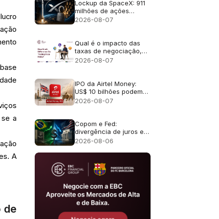
Lockup da SpaceX: 911
milhões de ações
lucro
liberadas
2026-08-07
gação
mento
Qual é o impacto das
taxas de negociação,
incluindo as comissões
2026-08-07
e os swaps overnight?
 base
idade
IPO da Airtel Money:
US$ 10 bilhões podem
torná-lo o maior IPO de
2026-08-07
viços
Londres desde 2021?
 se a
Copom e Fed:
divergência de juros e
efeito no câmbio
2026-08-06
 ação
es. A
o de