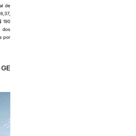
al de
6,37,
$ 190
o dos
a por
a GE