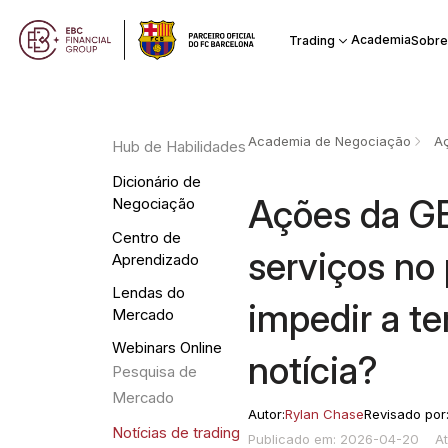
Academia
Trading
Sobre
Academia de Negociação
A
Hub de Habilidades
Dicionário de
Ações da GE
Negociação
Centro de
serviços no 
Aprendizado
Lendas do
impedir a t
Mercado
Webinars Online
notícia?
Pesquisa de
Mercado
Autor:
Rylan Chase
Revisado por
Notícias de trading
Publicado em: 2026-04-20
A