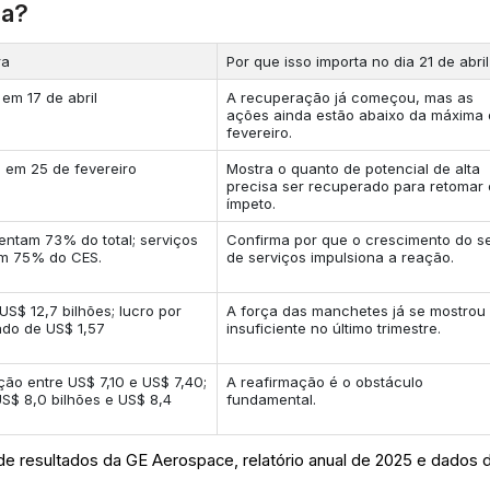
ia?
ra
Por que isso importa no dia 21 de abril
em 17 de abril
A recuperação já começou, mas as
ações ainda estão abaixo da máxima
fevereiro.
 em 25 de fevereiro
Mostra o quanto de potencial de alta
precisa ser recuperado para retomar 
ímpeto.
entam 73% do total; serviços
Confirma por que o crescimento do s
am 75% do CES.
de serviços impulsiona a reação.
US$ 12,7 bilhões; lucro por
A força das manchetes já se mostrou
ado de US$ 1,57
insuficiente no último trimestre.
ção entre US$ 7,10 e US$ 7,40;
A reafirmação é o obstáculo
US$ 8,0 bilhões e US$ 8,4
fundamental.
 de resultados da GE Aerospace, relatório anual de 2025 e dados 