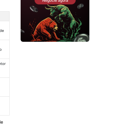
 de
o
etor
de