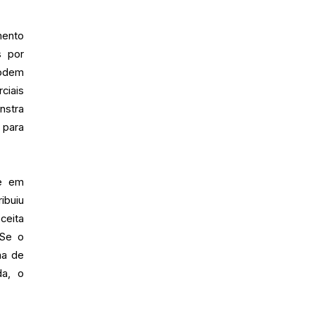
mento
s por
odem
ciais
nstra
 para
te em
ibuiu
ceita
 Se o
ma de
da, o