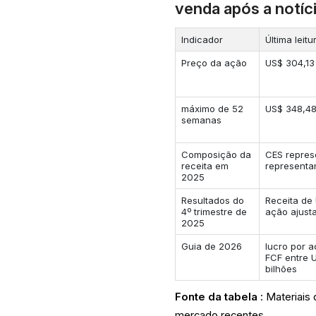
venda após a notíc
Indicador
Última leitu
Preço da ação
US$ 304,13 
máximo de 52
US$ 348,48
semanas
Composição da
CES repres
receita em
represent
2025
Resultados do
Receita de 
4º trimestre de
ação ajust
2025
Guia de 2026
lucro por a
FCF entre 
bilhões
Fonte da tabela
: Materiais
mercado recentes.