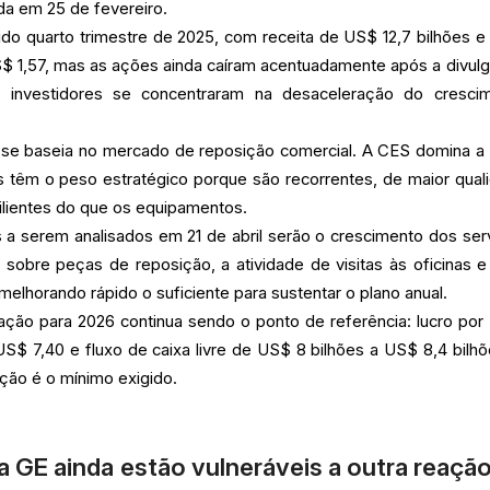
da em 25 de fevereiro.
do quarto trimestre de 2025, com receita de US$ 12,7 bilhões e 
$ 1,57, mas as ações ainda caíram acentuadamente após a divul
os investidores se concentraram na desaceleração do cresci
a se baseia no mercado de reposição comercial. A CES domina a
os têm o peso estratégico porque são recorrentes, de maior qual
lientes do que os equipamentos.
es a serem analisados em 21 de abril serão o crescimento dos ser
sobre peças de reposição, a atividade de visitas às oficinas e
lhorando rápido o suficiente para sustentar o plano anual.
ação para 2026 continua sendo o ponto de referência: lucro por
US$ 7,40 e fluxo de caixa livre de US$ 8 bilhões a US$ 8,4 bilhõ
ção é o mínimo exigido.
a GE ainda estão vulneráveis a outra reaçã