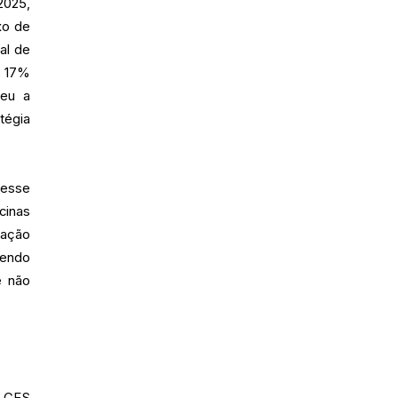
2025,
xo de
al de
e 17%
ceu a
tégia
Nesse
cinas
ração
tendo
e não