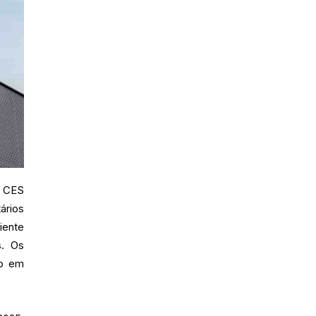
a CES
ários
iente
s. Os
do em