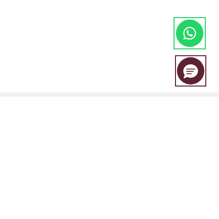
A EBC Financial Group é uma marca conjunta compartilhada por um
grupo de entidades que inclui:
A EBC Financial Group é regulada pala "Vincent and the Grenadines
Financial Services Authority (SVGFSA), e o número de registro da