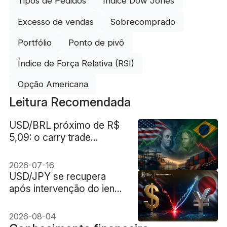
Tipos de Pedidos
Índice Dow Jones
Excesso de vendas
Sobrecomprado
Portfólio
Ponto de pivô
Índice de Força Relativa (RSI)
Opção Americana
Leitura Recomendada
USD/BRL próximo de R$
5,09: o carry trade
brasileiro conseguirá
absorver a nova tarifa de
2026-07-16
25% dos EUA?
USD/JPY se recupera
após intervenção do iene
japonês nos mercados
EUA-Japão. Será que
2026-08-04
funcionou?