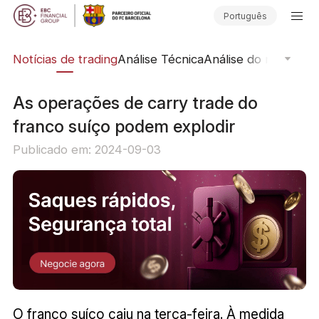
Português
ine
Notícias de trading
Análise Técnica
Análise do mercado
As operações de carry trade do
franco suíço podem explodir
Publicado em: 2024-09-03
O franco suíço caiu na terça-feira. À medida