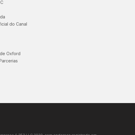
BC
uda
icial do Canal
 de Oxford
Parcerias