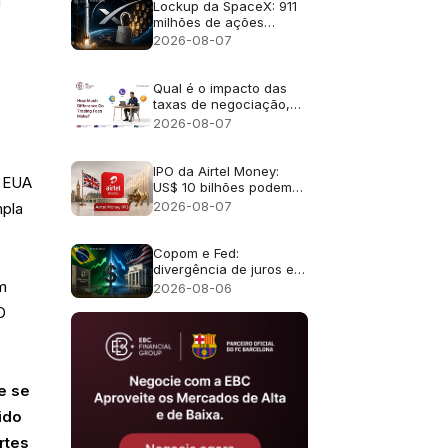
a
Lockup da SpaceX: 911
milhões de ações
liberadas
2026-08-07
Qual é o impacto das
taxas de negociação,
incluindo as comissões
2026-08-07
e os swaps overnight?
IPO da Airtel Money:
s EUA
US$ 10 bilhões podem
torná-lo o maior IPO de
2026-08-07
mpla
Londres desde 2021?
Copom e Fed:
divergência de juros e
efeito no câmbio
m
2026-08-06
O
e se
ido
rtes