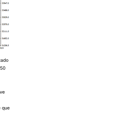
cado
 50
eve
e que