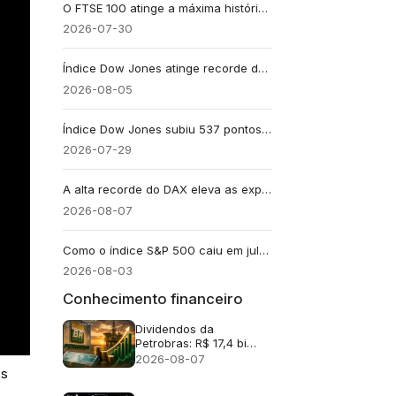
O FTSE 100 atinge a máxima histórica intradia de 10.951 pontos, impulsionado pelas ações do setor petrolífero
2026-07-30
Índice Dow Jones atinge recorde de 54.085 pontos: Caterpillar impulsiona a alta, alívio com o petróleo amplia o rali
2026-08-05
Índice Dow Jones subiu 537 pontos enquanto Nasdaq caiu: seis ações explicam a divisão
2026-07-29
A alta recorde do DAX eleva as expectativas de lucros para as ações alemãs
2026-08-07
Como o índice S&P 500 caiu em julho, mesmo com 59% de suas ações em alta?
2026-08-03
Conhecimento financeiro
Dividendos da
Petrobras: R$ 17,4 bi
após lucro no 2T26
2026-08-07
os