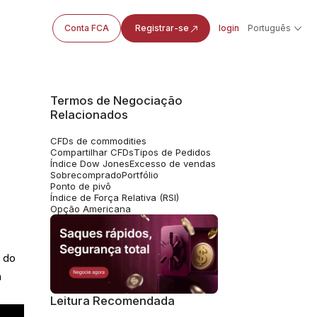
Conta FCA
Registrar-se
login
Português
Termos de Negociação
Relacionados
CFDs de commodities
Compartilhar CFDs
Tipos de Pedidos
Índice Dow Jones
Excesso de vendas
Sobrecomprado
Portfólio
Ponto de pivô
Índice de Força Relativa (RSI)
Opção Americana
s do
a
Leitura Recomendada