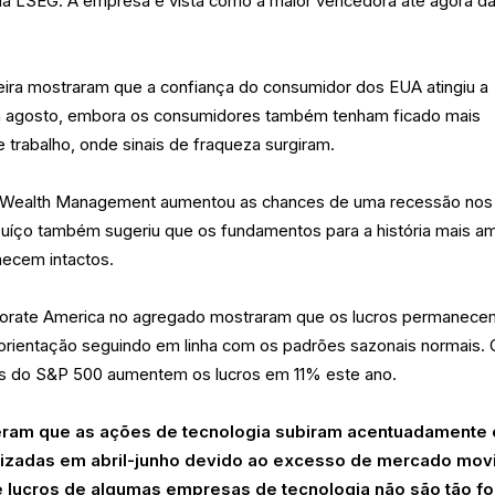
a LSEG. A empresa é vista como a maior vencedora até agora d
eira mostraram que a confiança do consumidor dos EUA atingiu a
m agosto, embora os consumidores também tenham ficado mais
trabalho, onde sinais de fraqueza surgiram.
l Wealth Management aumentou as chances de uma recessão no
íço também sugeriu que os fundamentos para a história mais a
ecem intactos.
porate America no agregado mostraram que os lucros permanece
 orientação seguindo em linha com os padrões sazonais normais. 
 do S&P 500 aumentem os lucros em 11% este ano.
eram que as ações de tecnologia subiram acentuadamente 
rizadas em abril-junho devido ao excesso de mercado mov
 de lucros de algumas empresas de tecnologia não são tão fo