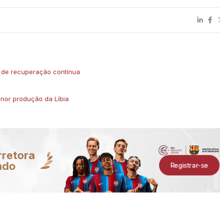
 de recuperação contínua
enor produção da Líbia
rretora
ndo
Registrar-se