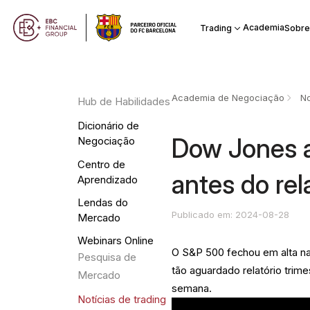
Academia
Trading
Sobre
Academia de Negociação
No
Hub de Habilidades
Dicionário de
Dow Jones a
Negociação
Centro de
antes do rel
Aprendizado
Lendas do
Publicado em: 2024-08-28
Mercado
Webinars Online
O S&P 500 fechou em alta na
Pesquisa de
tão aguardado relatório trim
Mercado
semana.
Notícias de trading