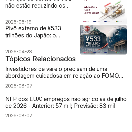
não estão reduzindo os
rendimentos dos títulos
do Tesouro de 10 anos?
2026-06-19
Pivô externo de ¥533
trilhões do Japão: o
mecanismo automático de
compra de títulos no
2026-04-23
mercado de títulos está
Tópicos Relacionados
perdendo força?
Investidores de varejo precisam de uma
abordagem cuidadosa em relação ao FOMO
(medo de ficar de fora) da IA
2026-08-07
NFP dos EUA: empregos não agrícolas de julho
de 2026 - Anterior: 57 mil; Previsão: 83 mil
2026-08-07