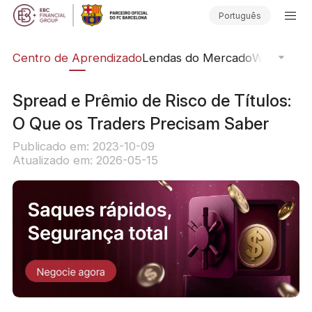
Português
ção
Centro de Aprendizado
Lendas do Mercado
Webinars O
Spread e Prêmio de Risco de Títulos:
O Que os Traders Precisam Saber
Publicado em: 2023-10-09
Atualizado em: 2026-05-15