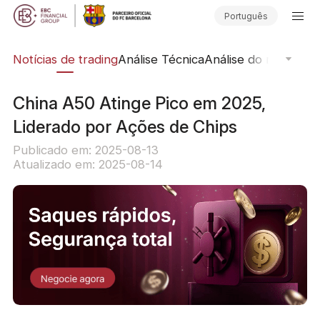
Português
ine
Notícias de trading
Análise Técnica
Análise do mercado
China A50 Atinge Pico em 2025,
Liderado por Ações de Chips
Publicado em: 2025-08-13
Atualizado em: 2025-08-14