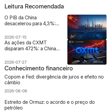
Leitura Recomendada
O PIB da China
desacelerou para 4,3%:
por que o USD/CNH
praticamente não se
2026-07-15
moveu?
As ações da CXMT
disparam 472%: a China
conseguirá desbancar as
três grandes fabricantes
2026-07-27
de chips de memória?
Conhecimento financeiro
Copom e Fed: divergência de juros e efeito no
câmbio
2026-08-06
Estreito de Ormuz: o acordo e o preço do
petróleo