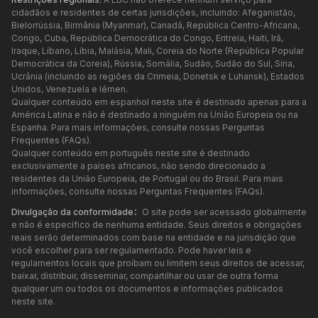
cidadãos e residentes de certas jurisdições, incluindo: Afeganistão,
Bielorrússia, Birmânia (Myanmar), Canadá, República Centro-Africana,
Congo, Cuba, República Democrática do Congo, Eritreia, Haiti, Irã,
Iraque, Líbano, Líbia, Malásia, Mali, Coreia do Norte (República Popular
Democrática da Coreia), Rússia, Somália, Sudão, Sudão do Sul, Síria,
Ucrânia (incluindo as regiões da Crimeia, Donetsk e Luhansk), Estados
Unidos, Venezuela e Iémen.
Qualquer conteúdo em espanhol neste site é destinado apenas para a
América Latina e não é destinado a ninguém na União Europeia ou na
Espanha. Para mais informações, consulte nossas Perguntas
Frequentes (FAQs).
Qualquer conteúdo em português neste site é destinado
exclusivamente a países africanos, não sendo direcionado a
residentes da União Europeia, de Portugal ou do Brasil. Para mais
informações, consulte nossas Perguntas Frequentes (FAQs).
Divulgação da conformidade：
O site pode ser acessado globalmente
e não é específico de nenhuma entidade. Seus direitos e obrigações
reais serão determinados com base na entidade e na jurisdição que
você escolher para ser regulamentado. Pode haver leis e
regulamentos locais que proíbam ou limitem seus direitos de acessar,
baixar, distribuir, disseminar, compartilhar ou usar de outra forma
qualquer um ou todos os documentos e informações publicados
neste site.