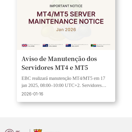
Aviso de Manutenção dos
Servidores MT4 e MT5
EBC realizará manutenção MT4/MT5 em 17
jan 2025, 08:00–10:00 UTC+2. Servidores
reais/demo pausam e BTCUSD fica
2026-01-16
indisponível temporariamente.