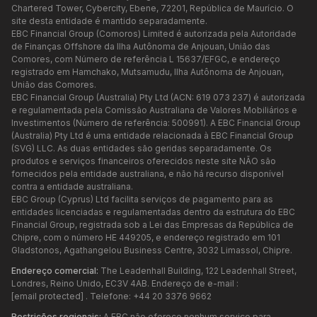
Chartered Tower, Cybercity, Ebene, 72201, República de Maurício. O
site desta entidade é mantido separadamente.
EBC Financial Group (Comoros) Limited é autorizada pela Autoridade
de Finanças Offshore da Ilha Autônoma de Anjouan, União das
Comores, com Número de referência L 15637/EFGC, e endereço
registrado em Hamchako, Mutsamudu, Ilha Autônoma de Anjouan,
União das Comores.
EBC Financial Group (Australia) Pty Ltd (ACN: 619 073 237) é autorizada
e regulamentada pela Comissão Australiana de Valores Mobiliários e
Investimentos (Número de referência: 500991). A EBC Financial Group
(Australia) Pty Ltd é uma entidade relacionada à EBC Financial Group
(SVG) LLC. As duas entidades são geridas separadamente. Os
produtos e serviços financeiros oferecidos neste site NÃO são
fornecidos pela entidade australiana, e não há recurso disponível
contra a entidade australiana.
EBC Group (Cyprus) Ltd facilita serviços de pagamento para as
entidades licenciadas e regulamentadas dentro da estrutura do EBC
Financial Group, registrada sob a Lei das Empresas da República de
Chipre, com o número HE 449205, e endereço registrado em 101
Gladstonos, Agathangelou Business Centre, 3032 Limassol, Chipre.
Endereço comercial:
The Leadenhall Building, 122 Leadenhall Street,
Londres, Reino Unido, EC3V 4AB. Endereço de e-mail :
[email protected]
. Telefone: +44 20 3376 9662
Restrições regionais:
A EBC não oferece nenhum serviço para