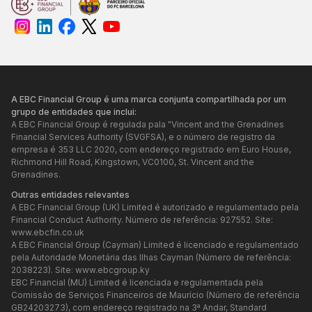
A EBC Financial Group é uma marca conjunta compartilhada por um
grupo de entidades que inclui:
A EBC Financial Group é regulada pala "Vincent and the Grenadines
Financial Services Authority (SVGFSA), e o número de registro da
empresa é 353 LLC 2020, com endereço registrado em Euro House,
Richmond Hill Road, Kingstown, VC0100, St. Vincent and the
Grenadines.
Outras entidades relevantes
A EBC Financial Group (UK) Limited é autorizado e regulamentado pela
Financial Conduct Authority. Número de referência: 927552. Site:
www.ebcfin.co.uk
A EBC Financial Group (Cayman) Limited é licenciado e regulamentado
pela Autoridade Monetária das Ilhas Cayman (Número de referência:
2038223). Site:
www.ebcgroup.ky
EBC Financial (MU) Limited é licenciada e regulamentada pela
Comissão de Serviços Financeiros de Maurício (Número de referência
GB24203273), com endereço registrado na 3ª Andar, Standard