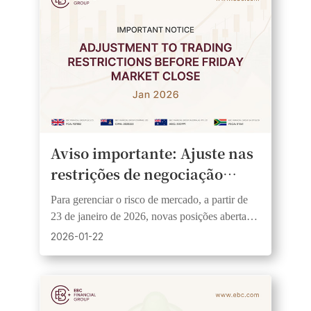
Aviso importante: Ajuste nas
restrições de negociação
antes do fechamento do
Para gerenciar o risco de mercado, a partir de
mercado na sexta-feira
23 de janeiro de 2026, novas posições abertas
antes do fechamento de sexta-feira terão um
2026-01-22
limite de alavancagem de 1:200. Isso se aplica a
Forex e metais.