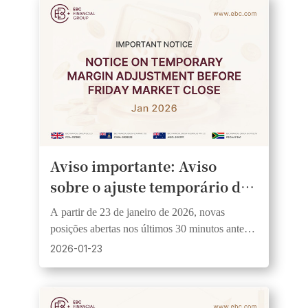
Aviso importante: Aviso
sobre o ajuste temporário de
margem antes do fechamento
A partir de 23 de janeiro de 2026, novas
do mercado na sexta-feira.
posições abertas nos últimos 30 minutos antes
do fechamento do mercado de sexta-feira terão
2026-01-23
uma exigência de margem de 1:200.