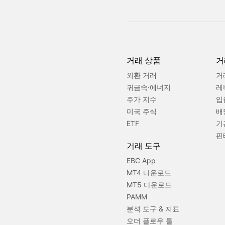
거래 상품
거
외환 거래
거
귀금속·에너지
레
주가 지수
입
미국 주식
배
ETF
기
핀
거래 도구
EBC App
MT4 다운로드
MT5 다운로드
PAMM
분석 도구 & 지표
오더 플로우 툴