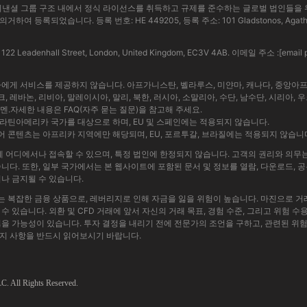
는 EBC 파이낸셜 그룹 구조 내에서 정식 라이선스를 취득하고 규제를 준수하는 글로벌 법인들
록되었습니다. 등록 번호: HE 449205, 등록 주소: 101 Gladstonos, Agathangel
, 122 Leadenhall Street, London, United Kingdom, EC3V 4AB. 이메일 주소 :
[email 
자에게 서비스를 제공하지 않습니다. 아프가니스탄, 벨라루스, 미얀마, 캐나다, 중앙아프
크, 레바논, 리비아, 말레이시아, 말리, 북한, 러시아, 소말리아, 수단, 남수단, 시리아
예멘.자세한 내용은 FAQ(자주 묻는 질문)을 참고해 주세요.
라틴아메리카 국가를 대상으로 하며, EU 및 스페인에는 적용되지 않습니다.
 콘텐츠는 아프리카 지역에만 해당되며, EU, 포르투갈, 브라질에는 적용되지 않습니
 어디에서나 접속할 수 있으며, 특정 법인에 한정되지 않습니다. 고객의 권리와 의무는
니다. 또한, 일부 국가에서는 본 웹사이트에 포함된 문서 및 정보를 열람, 다운로드, 
거나 금지될 수 있습니다.
는 복잡한 금융 상품으로, 레버리지로 인해 자금을 잃을 위험이 높습니다. 마진으로 거
수 있습니다. 외환 및 CFD 거래에 앞서 자신의 거래 목표, 경험 수준, 그리고 위험 
잃을 가능성이 있습니다. 투자 결정을 내리기 전에 전문가의 조언을 구하고, 관련된 위
고지 사항을 반드시 읽어보시기 바랍니다.
. All Rights Reserved.