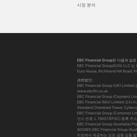
시장 분석
EBC Financial Group은 다음
EBC Financial Group(SVG
Euro House, Richmond Hill Road, 
관련법인:
EBC Financial Group (UK) Li
www.ebcfin.co.uk
EBC Financial Group (Caym
EBC Financial (MU) Limite
Standard Chartered Tower, Cy
EBC Financial Group (Comor
선스 번호: L 15637/EFGC) 등록 주소: Ha
EBC Financial Group (Austr
500991) EBC Financial Group
이트에서 제공하는 모든 금융 상품 및