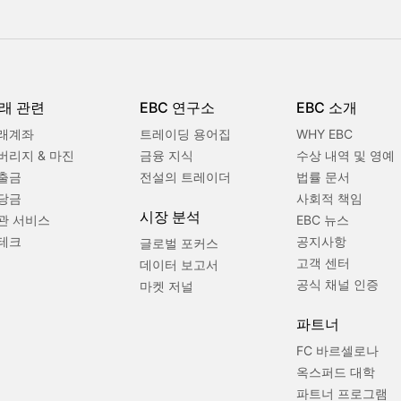
래 관련
EBC 연구소
EBC 소개
래계좌
트레이딩 용어집
WHY EBC
버리지 & 마진
금융 지식
수상 내역 및 영예
출금
전설의 트레이더
법률 문서
당금
사회적 책임
시장 분석
관 서비스
EBC 뉴스
테크
공지사항
글로벌 포커스
고객 센터
데이터 보고서
공식 채널 인증
마켓 저널
파트너
FC 바르셀로나
옥스퍼드 대학
파트너 프로그램