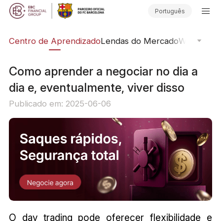
Português
ção
Centro de Aprendizado
Lendas do Mercado
Webinars O
Como aprender a negociar no dia a
dia e, eventualmente, viver disso
Publicado em: 2025-06-06
O day trading pode oferecer flexibilidade e