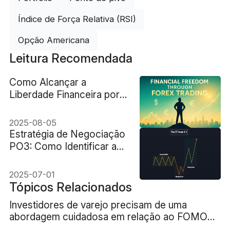
Índice de Força Relativa (RSI)
Opção Americana
Leitura Recomendada
Como Alcançar a
Liberdade Financeira por
Meio da Negociação
Forex (2025)
2025-08-05
Estratégia de Negociação
PO3: Como Identificar a
Manipulação de Mercado
2025-07-01
Tópicos Relacionados
Investidores de varejo precisam de uma
abordagem cuidadosa em relação ao FOMO
(medo de ficar de fora) da IA