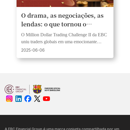
O drama, as negociações, as
lendas: o que tornou o
Million Dollar Trading
O Million Dollar Trading Challenge II da EBC
Challenge II da EBC
uniu traders globais em uma emocionante
inesquecível
competição de habilidade, estratégia e coragem,
2025-06-06
coroando novos campeões no Dream Squad e
no Rising Stars.
A EBC Financial Group é uma marca conjunta compartilhada por um