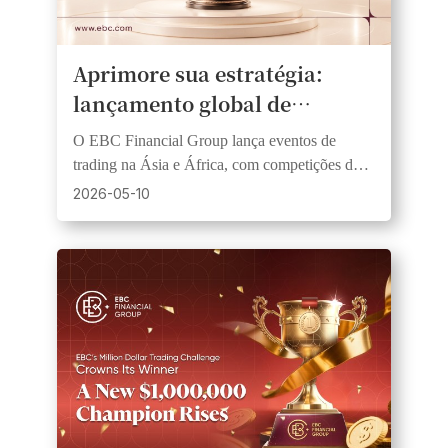
Aprimore sua estratégia:
lançamento global de
competições de trading com
O EBC Financial Group lança eventos de
grandes prêmios em
trading na Ásia e África, com competições de
dinheiro.
trading simuladas e ao vivo para traders de
2026-05-10
todos os níveis.