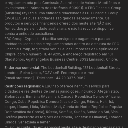
e regulamentada pela Comissão Australiana de Valores Mobiliários e
Investimentos (Número de referência: 500991). A EBC Financial Group
(Australia) Pty Ltd é uma entidade relacionada à EBC Financial Group
(SVG) LLC. As duas entidades são geridas separadamente. Os
produtos e serviços financeiros oferecidos neste site NÃO são
fornecidos pela entidade australiana, e não há recurso disponível
contra a entidade australiana.
EBC Group (Cyprus) Ltd facilita serviços de pagamento para as
entidades licenciadas e regulamentadas dentro da estrutura do EBC
Financial Group, registrada sob a Lei das Empresas da República de
Chipre, com o número HE 449205, e endereço registrado em 101
Gladstonos, Agathangelou Business Centre, 3032 Limassol, Chipre.
Endereço comercial:
The Leadenhall Building, 122 Leadenhall Street,
Londres, Reino Unido, EC3V 4AB. Endereço de e-mail :
[email protected]
. Telefone: +44 20 3376 9662
Restrições regionais:
A EBC não oferece nenhum serviço para
cidadãos e residentes de certas jurisdições, incluindo: Afeganistão,
Bielorrússia, Birmânia (Myanmar), Canadá, República Centro-Africana,
Congo, Cuba, República Democrática do Congo, Eritreia, Haiti, Irã,
Iraque, Líbano, Líbia, Malásia, Mali, Coreia do Norte (República Popular
Democrática da Coreia), Rússia, Somália, Sudão, Sudão do Sul, Síria,
Ucrânia (incluindo as regiões da Crimeia, Donetsk e Luhansk), Estados
Unidos, Venezuela e Iémen.
Qualquer conteúdo em espanhol neste site é destinado apenas para a