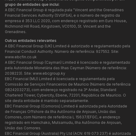
grupo de entidades que inclui:
A EBC Financial Group é regulada pala "Vincent and the Grenadines
Financial Services Authority (SVGFSA), e o número de registro da
empresa é 353 LLC 2020, com endereço registrado em Euro House,
Richmond Hill Road, Kingstown, VC0100, St. Vincent and the
Grenadines.
Outras entidades relevantes
A EBC Financial Group (UK) Limited é autorizado e regulamentado pela
Financial Conduct Authority. Número de referência: 927552. Site:
www.ebcfin.co.uk
A EBC Financial Group (Cayman) Limited é licenciado e regulamentado
pela Autoridade Monetária das Ilhas Cayman (Número de referência:
2038223). Site:
www.ebcgroup.ky
EBC Financial (MU) Limited é licenciada e regulamentada pela
Comissão de Serviços Financeiros de Maurício (Número de referência
GB24203273), com endereço registrado na 3ª Andar, Standard
Chartered Tower, Cybercity, Ebene, 72201, República de Maurício. O
site desta entidade é mantido separadamente.
EBC Financial Group (Comoros) Limited é autorizada pela Autoridade
de Finanças Offshore da Ilha Autônoma de Anjouan, União das
Comores, com Número de referência L 15637/EFGC, e endereço
registrado em Hamchako, Mutsamudu, Ilha Autônoma de Anjouan,
União das Comores.
EBC Financial Group (Australia) Pty Ltd (ACN: 619 073 237) é autorizada