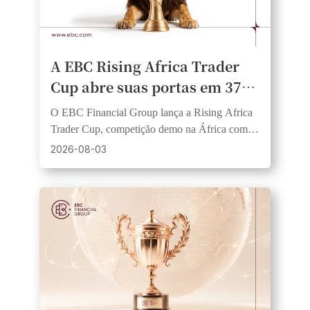
A EBC Rising Africa Trader
Cup abre suas portas em 37
países africanos, oferecendo
O EBC Financial Group lança a Rising Africa
aos traders igualdade de
Trader Cup, competição demo na África com
oportunidades e a chance de
USD 1.000 em prêmios, 20 vencedores e
2026-08-03
fundos iguais.
ganhar prêmios em dinheiro