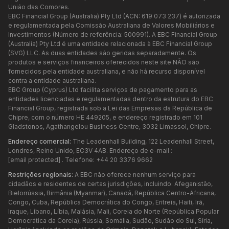
União das Comores.
EBC Financial Group (Australia) Pty Ltd (ACN: 619 073 237) é autorizada
e regulamentada pela Comissão Australiana de Valores Mobiliários e
Investimentos (Número de referência: 500991). A EBC Financial Group
(Australia) Pty Ltd é uma entidade relacionada à EBC Financial Group
(SVG) LLC. As duas entidades são geridas separadamente. Os
produtos e serviços financeiros oferecidos neste site NÃO são
fornecidos pela entidade australiana, e não há recurso disponível
contra a entidade australiana.
EBC Group (Cyprus) Ltd facilita serviços de pagamento para as
entidades licenciadas e regulamentadas dentro da estrutura do EBC
Financial Group, registrada sob a Lei das Empresas da República de
Chipre, com o número HE 449205, e endereço registrado em 101
Gladstonos, Agathangelou Business Centre, 3032 Limassol, Chipre.
Endereço comercial:
The Leadenhall Building, 122 Leadenhall Street,
Londres, Reino Unido, EC3V 4AB. Endereço de e-mail :
[email protected]
. Telefone: +44 20 3376 9662
Restrições regionais:
A EBC não oferece nenhum serviço para
cidadãos e residentes de certas jurisdições, incluindo: Afeganistão,
Bielorrússia, Birmânia (Myanmar), Canadá, República Centro-Africana,
Congo, Cuba, República Democrática do Congo, Eritreia, Haiti, Irã,
Iraque, Líbano, Líbia, Malásia, Mali, Coreia do Norte (República Popular
Democrática da Coreia), Rússia, Somália, Sudão, Sudão do Sul, Síria,