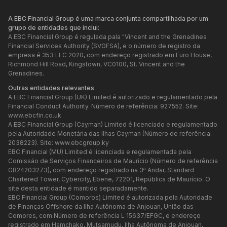
A EBC Financial Group é uma marca conjunta compartilhada por um
grupo de entidades que inclui:
A EBC Financial Group é regulada pala "Vincent and the Grenadines
Financial Services Authority (SVGFSA), e o número de registro da
empresa é 353 LLC 2020, com endereço registrado em Euro House,
Richmond Hill Road, Kingstown, VC0100, St. Vincent and the
Grenadines.
Outras entidades relevantes
A EBC Financial Group (UK) Limited é autorizado e regulamentado pela
Financial Conduct Authority. Número de referência: 927552. Site:
www.ebcfin.co.uk
A EBC Financial Group (Cayman) Limited é licenciado e regulamentado
pela Autoridade Monetária das Ilhas Cayman (Número de referência:
2038223). Site:
www.ebcgroup.ky
EBC Financial (MU) Limited é licenciada e regulamentada pela
Comissão de Serviços Financeiros de Maurício (Número de referência
GB24203273), com endereço registrado na 3ª Andar, Standard
Chartered Tower, Cybercity, Ebene, 72201, República de Maurício. O
site desta entidade é mantido separadamente.
EBC Financial Group (Comoros) Limited é autorizada pela Autoridade
de Finanças Offshore da Ilha Autônoma de Anjouan, União das
Comores, com Número de referência L 15637/EFGC, e endereço
registrado em Hamchako, Mutsamudu, Ilha Autônoma de Anjouan,