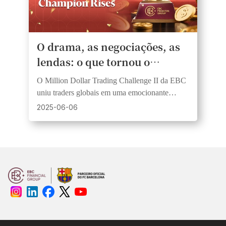
O drama, as negociações, as
lendas: o que tornou o
Million Dollar Trading
O Million Dollar Trading Challenge II da EBC
Challenge II da EBC
uniu traders globais em uma emocionante
inesquecível
competição de habilidade, estratégia e coragem,
2025-06-06
coroando novos campeões no Dream Squad e
no Rising Stars.