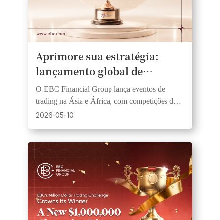
Aprimore sua estratégia:
lançamento global de
competições de trading com
O EBC Financial Group lança eventos de
grandes prêmios em
trading na Ásia e África, com competições de
dinheiro.
trading simuladas e ao vivo para traders de
2026-05-10
todos os níveis.