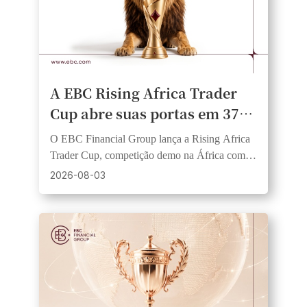
A EBC Rising Africa Trader
Cup abre suas portas em 37
países africanos, oferecendo
O EBC Financial Group lança a Rising Africa
aos traders igualdade de
Trader Cup, competição demo na África com
oportunidades e a chance de
USD 1.000 em prêmios, 20 vencedores e
2026-08-03
fundos iguais.
ganhar prêmios em dinheiro