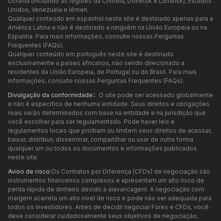
Ucrânia (incluindo as regiões da Crimeia, Donetsk e Luhansk), Estados
Unidos, Venezuela e Iémen.
Qualquer conteúdo em espanhol neste site é destinado apenas para a
América Latina e não é destinado a ninguém na União Europeia ou na
Espanha. Para mais informações, consulte nossas Perguntas
Frequentes (FAQs).
Qualquer conteúdo em português neste site é destinado
exclusivamente a países africanos, não sendo direcionado a
residentes da União Europeia, de Portugal ou do Brasil. Para mais
informações, consulte nossas Perguntas Frequentes (FAQs).
Divulgação da conformidade：
O site pode ser acessado globalmente
e não é específico de nenhuma entidade. Seus direitos e obrigações
reais serão determinados com base na entidade e na jurisdição que
você escolher para ser regulamentado. Pode haver leis e
regulamentos locais que proíbam ou limitem seus direitos de acessar,
baixar, distribuir, disseminar, compartilhar ou usar de outra forma
qualquer um ou todos os documentos e informações publicados
neste site.
Aviso de risco:
Os Contratos por Diferença (CFDs) de negociação são
instrumentos financeiros complexos e apresentam um alto risco de
perda rápida de dinheiro devido à alavancagem. A negociação com
margem acarreta um alto nível de risco e pode não ser adequada para
todos os investidores. Antes de decidir negociar Forex e CFDs, você
deve considerar cuidadosamente seus objetivos de negociação,