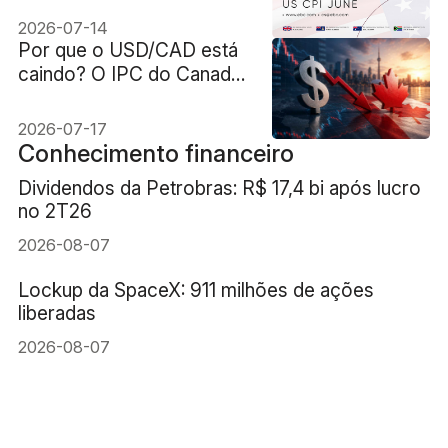
Anterior: 4,2% Previsão:
2026-07-14
3,8%
Por que o USD/CAD está
caindo? O IPC do Canadá
pode determinar os
próximos passos
2026-07-17
Conhecimento financeiro
Dividendos da Petrobras: R$ 17,4 bi após lucro
no 2T26
2026-08-07
Lockup da SpaceX: 911 milhões de ações
liberadas
2026-08-07