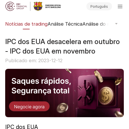
Português
ine
Notícias de trading
Análise Técnica
Análise do mercado
IPC dos EUA desacelera em outubro
- IPC dos EUA em novembro
Publicado em: 2023-12-12
IPC dos EUA