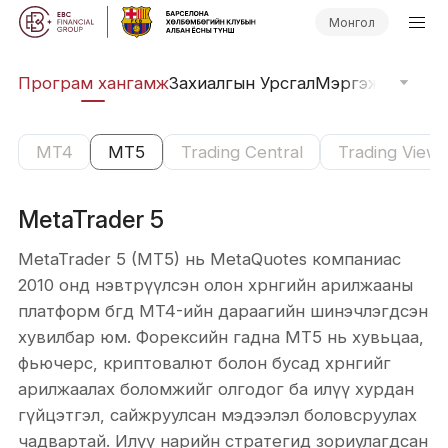
Монгол
эл
Програм хангамж
Захиалгын Урсгал
Мэргэжлийн Зөвл
MT4
MT5
Trading Central
Trading View
MetaTrader 5
MetaTrader 5 (MT5) нь MetaQuotes компаниас
2010 онд нэвтрүүлсэн олон хөрөнгийн арилжааны
платформ бөгөөд MT4-ийн дараагийн шинэчлэгдсэн
хувилбар юм. Форексийн гадна MT5 нь хувьцаа,
фьючерс, криптовалют болон бусад хөрөнгийг
арилжаалах боломжийг олгодог ба илүү хурдан
гүйцэтгэл, сайжруулсан мэдээлэл боловсруулах
чадвартай. Илүү нарийн стратегид зориулагдсан