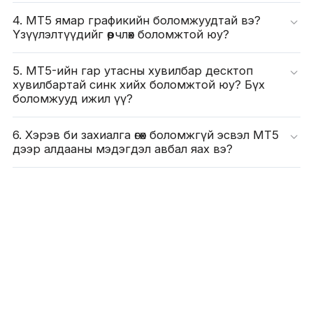
4. MT5 ямар графикийн боломжуудтай вэ?
Үзүүлэлтүүдийг өөрчлөх боломжтой юу?
5. MT5-ийн гар утасны хувилбар десктоп
хувилбартай синк хийх боломжтой юу? Бүх
боломжууд ижил үү?
6. Хэрэв би захиалга өгөх боломжгүй эсвэл MT5
дээр алдааны мэдэгдэл авбал яах вэ?