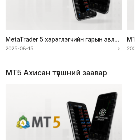
MetaTrader 5 хэрэглэгчийн гарын авлага: Арилжааг хэрхэн суулгах, гүйцэтгэх талаар
2025-08-15
2025
MT5 Ахисан түвшний заавар