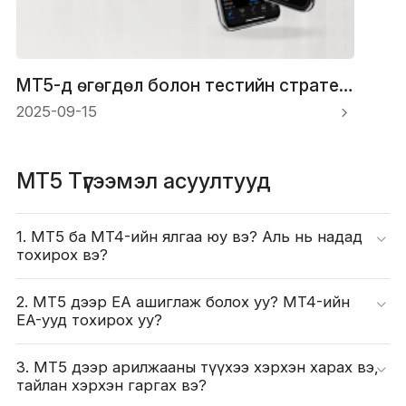
MT5-д өгөгдөл болон тестийн стратегийг хэрхэн татаж авах вэ
2025-09-15
MT5 Түгээмэл асуултууд
1. MT5 ба MT4-ийн ялгаа юу вэ? Аль нь надад
тохирох вэ?
2. MT5 дээр EA ашиглаж болох уу? MT4-ийн
EA-ууд тохирох уу?
3. MT5 дээр арилжааны түүхээ хэрхэн харах вэ,
тайлан хэрхэн гаргах вэ?