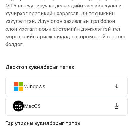
MT5 нь суурилуулагдсан эдийн засгийн хуанли,
хүчирхэг графикийн хэрэгсэл, 38 техникийн
үзүүлэлттэй. Илүү олон захиалгын төрөл болон
олон урсгалт арын системийн дэмжлэгтэй тул
мэргэжлийн арилжаачдад тохиромжтой сонголт
болдог.
Десктоп хувилбарыг татах
Windows
MacOS
Гар утасны хувилбарыг татах