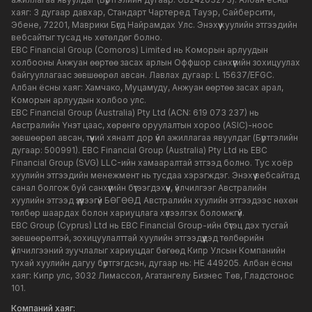
хаяг: 3 дугаар давхар, Стандарт Чартеред Тауэр, Сайберсити,
Эбене, 72201, Маврики Бүгд Найрамдах Улс. Энэхүү хуулийн этгээдийн
вебсайтыг тусад нь хөтөлдөг болно.
EBC Financial Group (Comoros) Limited нь Коморын арлуудын
холбооны Анжуан өөртөө засах арлын Оффшор санхүүгийн зохицуулах
байгууллагаас зөвшөөрөл авсан. Лавлах дугаар: L 15637/EFGC.
Албан ёсны хаяг: Хамчако, Муцамуду, Анжуан өөртөө засах арал,
Коморын арлуудын холбоо улс.
EBC Financial Group (Australia) Pty Ltd (ACN: 619 073 237) нь
Австралийн Үнэт цаас, хөрөнгө оруулалтын хороо (ASIC)-ноос
зөвшөөрөл авсан, түүний хяналт дор үйл ажиллагаа явуулдаг (Бүртгэлийн
дугаар: 500991). EBC Financial Group (Australia) Pty Ltd нь EBC
Financial Group (SVG) LLC-ийн хамааралтай этгээд болно. Тус хоёр
хуулийн этгээдийн менежмент нь тусдаа хэрэгждэг. Энэхүү вебсайтад
санал болгож буй санхүүгийн бүтээгдэхүүн, үйлчилгээг Австралийн
хуулийн этгээд үзүүлээгүй БӨГӨӨД Австралийн хуулийн этгээдээс нөхөн
төлбөр шаардах болон хариуцлага хүлээлгэх боломжгүй.
EBC Group (Cyprus) Ltd нь EBC Financial Group-ийн бүтэц дэх тусгай
зөвшөөрөлтэй, зохицуулалттай хуулийн этгээдүүдэд төлбөрийн
үйлчилгээний зуучлалыг хариуцдаг бөгөөд Кипр Улсын Компанийн
тухай хуулийн дагуу бүртгэгдсэн, дугаар нь: HE 449205. Албан ёсны
хаяг: Кипр улс, 3032 Лимассол, Агатангелу Бизнес Төв, Гладстонос
101.
Компаний хаяг: