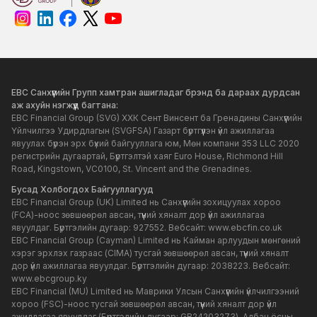
EBC Санхүүгийн Групп хамтран ашигладаг брэнд ба дараах дурдсан
аж ахуйн нэгжүүд багтана:
EBC Financial Group (SVG) ХХК Сент Винсент ба Гренадины Санхүүгийн
Үйлчилгээ Удирдлагын (SVGFSA) Газарт бүртгүүлэн үйл ажиллагаа
явуулах бүрэн эрх бүхий байгууллага юм, Мөн компани 353 LLC 2020
регистрийн дугаартай, Бүртгэлтэй хаяг Euro House, Richmond Hill
Road, Kingstown, VC0100, St. Vincent and the Grenadines.
Бусад Холбогдох Байгууллагууд
EBC Financial Group (UK) Limited нь Санхүүгийн зохицуулах хороо
(FCA)-ноос зөвшөөрөл авсан, түүний хяналт дор үйл ажиллагаа
явуулдаг. Бүртгэлийн дугаар: 927552. Вебсайт:
www.ebcfin.co.uk
EBC Financial Group (Cayman) Limited нь Кайман арлуудын мөнгөний
хэрэг эрхлэх газраас (CIMA) тусгай зөвшөөрөл авсан, түүний хяналт
дор үйл ажиллагаа явуулдаг. Бүртгэлийн дугаар: 2038223. Вебсайт:
www.ebcgroup.ky
EBC Financial (MU) Limited нь Маврики Улсын Санхүүгийн үйлчилгээний
хороо (FSC)-ноос тусгай зөвшөөрөл авсан, түүний хяналт дор үйл
ажиллагаа явуулдаг (Бүртгэлийн дугаар: GB24203273). Албан ёсны