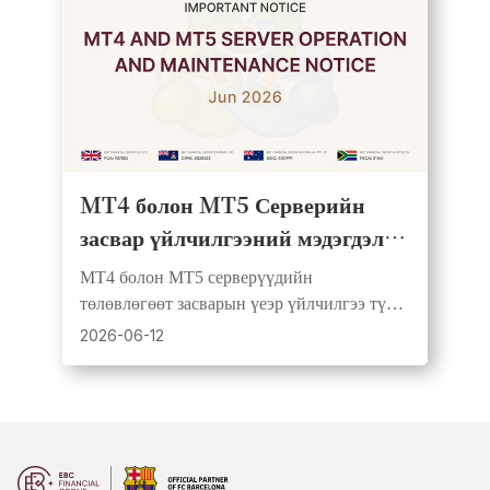
MT4 болон MT5 Серверийн
засвар үйлчилгээний мэдэгдэл |
2026 оны 6-р сарын 13
MT4 болон MT5 серверүүдийн
төлөвлөгөөт засварын үеэр үйлчилгээ түр
хугацаанд тасалдах бөгөөд ажил дуусмагц
2026-06-12
автоматаар сэргэнэ.