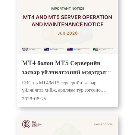
MT4 болон MT5 Серверийн
засвар үйлчилгээний мэдэгдэл |
2026 оны 6 дугаар сарын 27
EBC нь MT4/MT5 серверийн засвар
үйлчилгээ хийж, арилжаа түр зогсоно.
Хаагдсан арилжаа нэгтгэгдэж устах тул
2026-06-25
түүхээ урьдчилан нөөцлөхийг зөвлөж
байна.