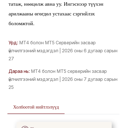
татаж, нөөцөлж авна уу. Ингэснээр түүхэн
арилжааны өгөгдөл устахаас сэргийлэх
боломжтой.
Урд:
MT4 болон MT5 Серверийн засвар
үйлчилгээний мэдэгдэл | 2026 оны 6 дугаар сарын
27
Дараа нь:
MT4 болон MT5 серверийн засвар
үйлчилгээний мэдэгдэл | 2026 оны 7 дугаар сарын
25
Холбоотой нийтлэлүүд