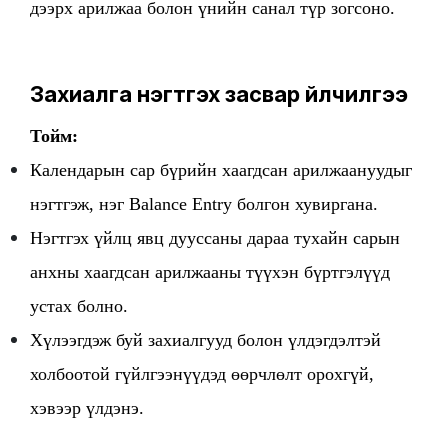
дээрх арилжаа болон үнийн санал түр зогсоно.
Захиалга нэгтгэх засвар үйлчилгээ
Тойм:
Календарын сар бүрийн хаагдсан арилжаануудыг
нэгтгэж, нэг Balance Entry болгон хувиргана.
Нэгтгэх үйлц явц дууссаны дараа тухайн сарын
анхны хаагдсан арилжааны түүхэн бүртгэлүүд
устах болно.
Хүлээгдэж буй захиалгууд болон үлдэгдэлтэй
холбоотой гүйлгээнүүдэд өөрчлөлт орохгүй,
хэвээр үлдэнэ.