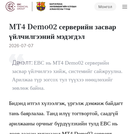
Монгол
MT4 Demo02 серверийн засвар
үйлчилгээний мэдэгдэл
2026-07-07
Дүгнэлт:
EBC нь MT4 Demo02 серверийн
засвар үйлчилгээ хийж, системийг сайжруулна.
Арилжаа түр зогсох тул түүхээ нөөцлөхийг
зөвлөж байна.
Бидэнд итгэл хүлээлгэж, үргэлж дэмжиж байдагт
тань баярлалаа. Танд илүү тогтвортой, саадгүй
арилжааны орчныг бүрдүүлэхийн тулд EBC нь
доор заасан хугацаанд MT4 Demo02 серверт