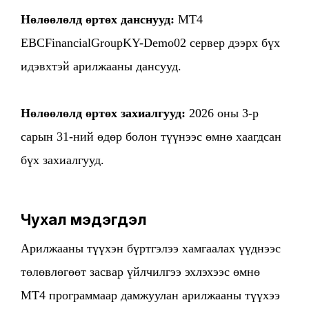
Нөлөөлөлд өртөх данснууд:
MT4
EBCFinancialGroupKY-Demo02 сервер дээрх бүх
идэвхтэй арилжааны дансууд.
Нөлөөлөлд өртөх захиалгууд:
2026 оны 3-р
сарын 31-ний өдөр болон түүнээс өмнө хаагдсан
бүх захиалгууд.
Чухал мэдэгдэл
Арилжааны түүхэн бүртгэлээ хамгаалах үүднээс
төлөвлөгөөт засвар үйлчилгээ эхлэхээс өмнө
MT4 программаар дамжуулан арилжааны түүхээ