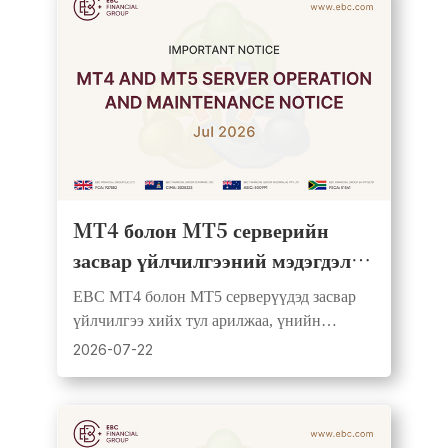
MT4 болон MT5 серверийн
засвар үйлчилгээний мэдэгдэл |
2026 оны 7 дугаар сарын 25
EBC MT4 болон MT5 серверүүдэд засвар
үйлчилгээ хийх тул арилжаа, үнийн
мэдээлэл түр зогсоно. Засвар дууссаны
2026-07-22
дараа бүх систем хэвийн ажиллана.