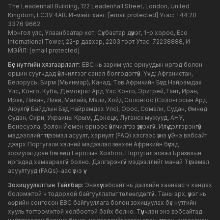
The Leadenhall Building, 122 Leadenhall Street, London, United
Kingdom, EC3V 4AB. И-мэйл хаяг:
[email protected]
Утас: +44 20
3376 9662
Монгол улс, Улаанбаатар хот, Сүхбаатар дүүрэг, 1-р хороо, Eco
International Tower, 22-р давхар, 2203 тоот Утас: 72238888, И-
МЭЙЛ:
[email protected]
Бүс нутгийн хязгаарлалт:
EBC нь зарим улс орнуудын иргэд болон
оршин суугчдад үйлчилгээг санал болгодоггүй. Үүнд: Афганистан,
Белорусь, Бирм (Мьянмар), Канад, Төв Африкийн Бүгд Найрамдах
Улс, Конго, Куба, Демократ Ард Улс Конго, Эритрей, Гаит, Иран,
Ирак, Ливан, Ливи, Малайз, Мали, Хойд Солонгос (Солонгосын Ард
Аюулгүй Байдлын Бүгд Найрамдах Улс), Орос, Сомали, Судан, Өмнөд
Судан, Сири, Украины Крым, Донецк, Луганск мужууд, АНУ,
Венесуэла, болон Йемен орноос үйлчилгээ үзүүлэхгүй. Илүү дэлгэрэнгүй
мэдээллийг түгээмэл асуулт, хариулт (FAQ) хэсгээс үзнэ үү. Энэ вэбсайт
дээрх Португали хэлний мэдээлэл зөвхөн Африкийн бүсэд
зориулагдсан бөгөөд Европын Холбоо, Португал эсвэл Бразилын
иргэдэд хамаарахгүй болно. Дэлгэрэнгүй мэдээллийг манай Түгээмэл
асуултууд (FAQs)-аас үзнэ үү.
Зохицуулалтын Тайлбар:
Энэхүү вэбсайт нь дэлхийн хаанаас ч хандах
боломжтой ч тодорхой байгууллагыг төлөөлдөггүй. Таны эрх, үүрэг нь
өөрийн сонгосон EBC байгууллага болон зохицуулах бүс нутгийн
хууль тогтоомжтой холбоотой байх болно. Түүнчлэн энэ вэбсайтад