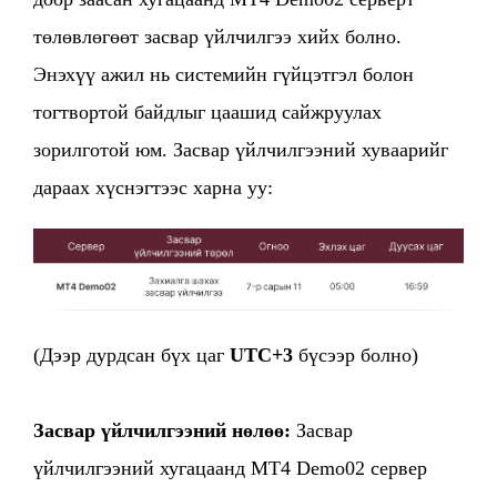
төлөвлөгөөт засвар үйлчилгээ хийх болно.
Энэхүү ажил нь системийн гүйцэтгэл болон
тогтвортой байдлыг цаашид сайжруулах
зорилготой юм. Засвар үйлчилгээний хуваарийг
дараах хүснэгтээс харна уу:
(Дээр дурдсан бүх цаг
UTC+3
бүсээр болно)
Засвар үйлчилгээний нөлөө:
Засвар
үйлчилгээний хугацаанд MT4 Demo02 сервер