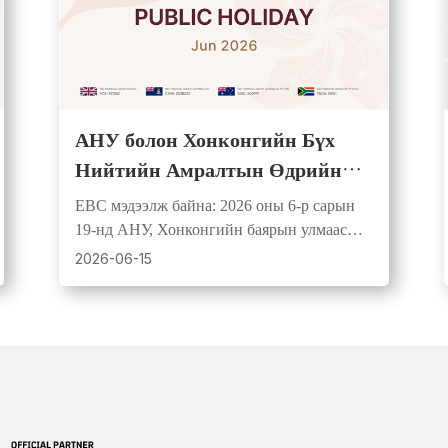
АНУ болон Хонконгийн Бүх
Нийтийн Амралтын Өдрийн
Арилжааны Хуваарь
EBC мэдээлж байна: 2026 оны 6-р сарын
19-нд АНУ, Хонконгийн баярын улмаас
арилжааны цаг өөрчлөгдөж, спред тэлж
2026-06-15
болзошгүй.