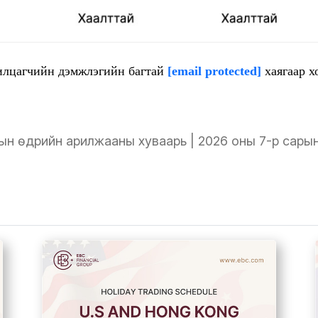
рилцагчийн дэмжлэгийн багтай
[email protected]
хаягаар х
тын өдрийн арилжааны хуваарь | 2026 оны 7-р сарын