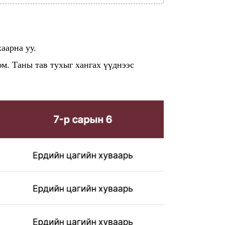
аарна уу.
юм. Таны тав тухыг хангах үүднээс