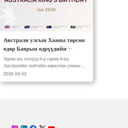
Австрали улсын Хааны төрсөн
өдөр Баярын өдрүүдийн
арилжааны хуваарь
Зарим зах зээлүүд 6-р сарын 8-нд
Австралийн нийтийн амралтын улмаас
арилжааны цагийг өөрчилнө. Энэ үеэр
2026-06-02
спред өргөжиж, хөрвөх чадвар буурах
боломжтой.