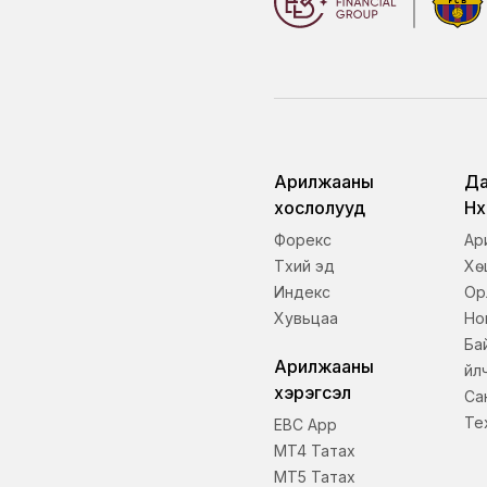
Арилжааны
Да
хослолууд
Нө
Форекс
Ар
Түүхий эд
Хө
Индекс
Ор
Хувьцаа
Но
Ба
Арилжааны
үйл
хэрэгсэл
Сан
Те
EBC App
MT4 Татах
MT5 Татах