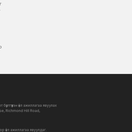
г
т
р
бүртгүүлэн үйл ажиллагаа явуулах
e, Richmond Hill Road,
дор үйл ажиллагаа явуулдаг.