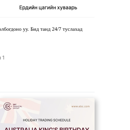
олбогдоно уу. Бид танд 24/7 туслахад
 1