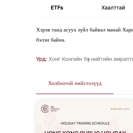
Хэрэв танд асуух зүйл байвал манай Ха
бэлэн байна.
Урд:
Хонг Конгийн бүх нийтийн амрал
Холбоотой нийтлэлүүд