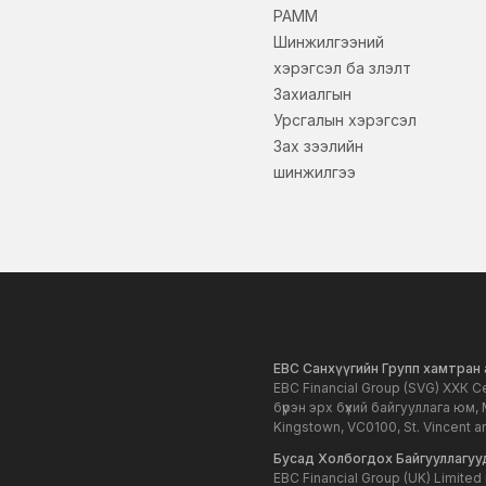
PAMM
Шинжилгээний
хэрэгсэл ба үзүүлэлт
Захиалгын
Урсгалын хэрэгсэл
Зах зээлийн
шинжилгээ
EBC Санхүүгийн Групп хамтран 
EBC Financial Group (SVG) ХХК С
бүрэн эрх бүхий байгууллага юм,
Kingstown, VC0100, St. Vincent a
Бусад Холбогдох Байгууллагуу
EBC Financial Group (UK) Limited