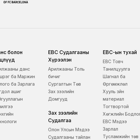
нс болон
EBC Судалгааны
ЕВС-ын тухай
хцөлүүд
Хүрээлэн
EBC Товч
илжааны данс
Арилжааны Толь
Танилцуулга
шүүрэг ба Маржин
бичиг
Шагнал ба
лого ба Зарлага
Сургалтын Төв
Өргөмжлөл
гдол ашиг
Зах зээлийн
Хууль зүйн
йгууллагын
Домгууд
материал
чилгээ
Тогтвортой
Зах зээлийн
хүүгийн
Хөгжлийн Бодло
Судалгаа
хнологи
EBC Мэдээ
Зарлал
Олон Улсын Мэдээ
Тусламжийн төв
Судалгааны тайлан