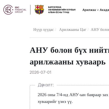
Акад
Арилжаа
Нүүр хуудас
Арилжааны Цаг
АНУ болон
АНУ болон бүх нийт
арилжааны хуваарь
2026-07-01
Дүгнэлт:
2026 оны 7/4-нд АНУ-ын баяраар зах
хуваарийг үзнэ үү.