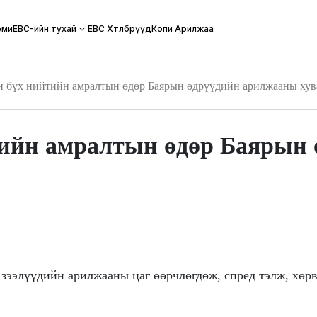
еми
EBC Хөтөлбөрүүд
Копи Арилжаа
EBC-ийн тухай
 бүх нийтийн амралтын өдөр Баярын өдрүүдийн арилжааны хув
ийн амралтын өдөр Баярын 
 зээлүүдийн арилжааны цаг өөрчлөгдөж, спред тэлж, хөр