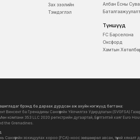
Албан Ёсны Сува
Зах зээлийн
Баталгаажуулал
Тэмдэглэл
Түншүүд
FC Барселона
Оксфорд
Хамтын Хөтөлбө
ашигладаг брэнд ба дараах дурдсан аж ахуйн нэгжүүд багтана:
ент Винсент ба Гренадины Санхүүгийн Үйлчилгээ Удирдлагын (SVGFSA) Газарт 
 Мөн компани 353 LLC 2020 регистрийн дугаартай, Бүртгэлтэй хаяг Euro Hous
nd the Grenadines.
д
 нь Санхүүгийн зохицуулах хороо (FCA)-ноос зөвшөөрөл авсан, түүний хяналт 