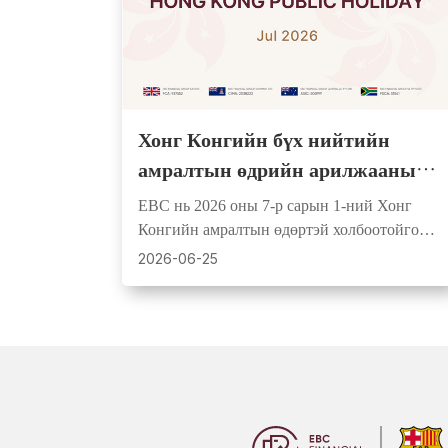
Хонг Конгийн бүх нийтийн
амралтын өдрийн арилжааны
хуваарь | 2026 оны 7-р сарын 1
EBC нь 2026 оны 7-р сарын 1-ний Хонг
Конгийн амралтын өдөртэй холбоотойгоор
арилжааны цагийг өөрчилж, хөрвөх
2026-06-25
чадвар буурч, спред тэлэх боломжтойг
анхаарууллаа.