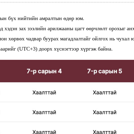
-ын бүх нийтийн амралтын өдөр юм.
д хэдэн зах зээлийн арилжааны цагт өөрчлөлт орохыг анх
он хөрвөх чадвар буурах магадлалтайг ойлгох нь чухал 
арийг (UTC+3) доорх хүснэгтээр хүргэж байна.