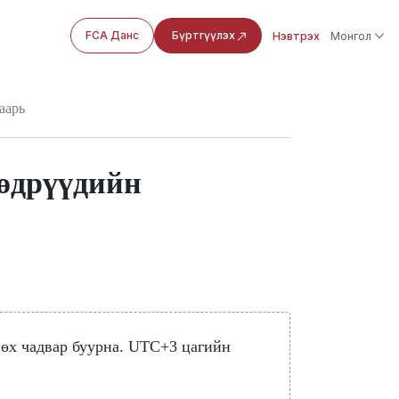
FCA Данс
Бүртгүүлэх
Нэвтрэх
Монгол
аарь
өдрүүдийн
вөх чадвар буурна. UTC+3 цагийн