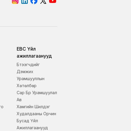
EBC Үйл
ажиллагаанууд
Бүтээгчдийг
Дэмжих
Урамшууллын
Хөтөлбөр
Сар Бүр Урамшуулал
Ав
го
Хамгийн Шилдэг
Худалдааны Орчин
Бусад Үйл
Ажиллагаанууд