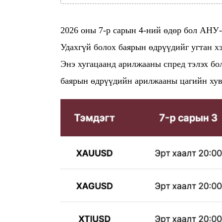
2026 оны 7-р сарын 4-ний өдөр бол АНУ
Удахгүй болох баярын өдрүүдийг угтан хэ
Энэ хугацаанд арилжааны спред тэлэх бол
баярын өдрүүдийн арилжааны цагийн хува