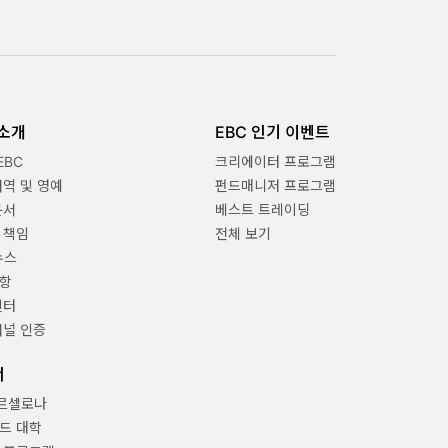
 소개
EBC 인기 이벤트
EBC
크리에이터 프로그램
내역 및 영예
펀드매니저 프로그램
문서
베스트 트레이딩
 책임
전체 보기
뉴스
항
센터
채널 인증
너
바르셀로나
드 대학