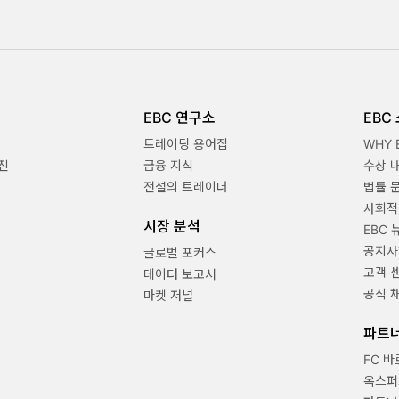
EBC 연구소
EBC
트레이딩 용어집
WHY 
진
금융 지식
수상 
전설의 트레이더
법률 
사회적
시장 분석
EBC 
공지사
글로벌 포커스
고객 
데이터 보고서
공식 
마켓 저널
파트
FC 
옥스퍼