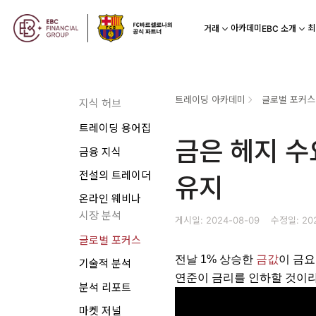
아카데미
최
거래
EBC 소개
트레이딩 아카데미
글로벌 포커스
지식 허브
트레이딩 용어집
금은 헤지 수
금융 지식
전설의 트레이더
유지
온라인 웨비나
시장 분석
게시일: 2024-08-09
수정일: 202
글로벌 포커스
전날 1% 상승한 
금값
이 금요
기술적 분석
연준이 금리를 인하할 것이라
분석 리포트
마켓 저널