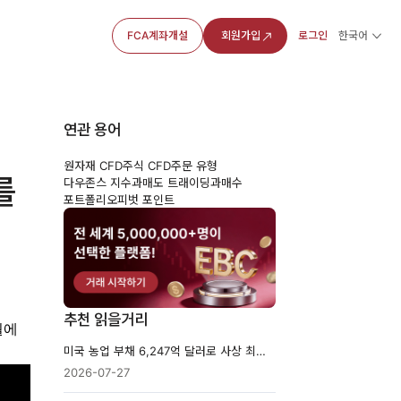
FCA계좌개설
회원가입
로그인
한국어
연관 용어
원자재 CFD
주식 CFD
주문 유형
를
다우존스 지수
과매도 트래이딩
과매수
포트폴리오
피벗 포인트
추천 읽을거리
에 
미국 농업 부채 6,247억 달러로 사상 최대 전망…챕터12 파산 46% 증가
2026-07-27