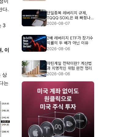
능성이
한다.
단일종목 레버리지 규제,
TQQQ·SOXL은 왜 빠졌나?
3배 ETF 위험 정리
2026-08-07
 3
2배 레버리지 ETF가 장기수
익률의 두 배가 아닌 이유
2026-08-06
, 이
마틴게일 전략이란? 계산법
과 치명적인 위험 완전 정리
2026-08-06
 상
다는 