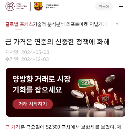
한국어
비나
글로벌 포커스
기술적 분석
분석 리포트
마켓 저널
거래 소프트웨어
금 가격은 연준의 신중한 정책에 화해
게시일: 2024-05-03
수정일: 2024-12-03
금 가격
은 금요일에 $2,300 근처에서 보합세를 보였다. 제