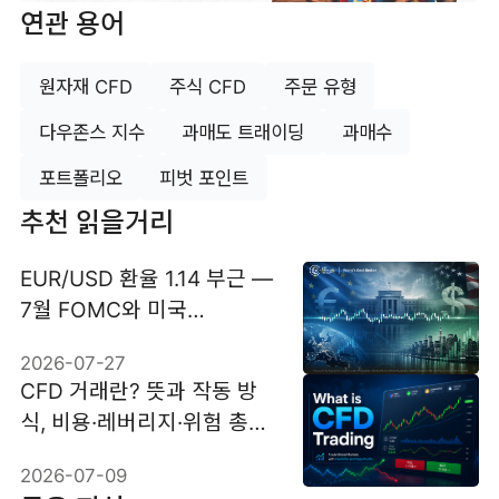
연관 용어
원자재 CFD
주식 CFD
주문 유형
다우존스 지수
과매도 트래이딩
과매수
포트폴리오
피벗 포인트
추천 읽을거리
EUR/USD 환율 1.14 부근 —
7월 FOMC와 미국
GDP·PCE가 변수
2026-07-27
CFD 거래란? 뜻과 작동 방
식, 비용·레버리지·위험 총정
리
2026-07-09