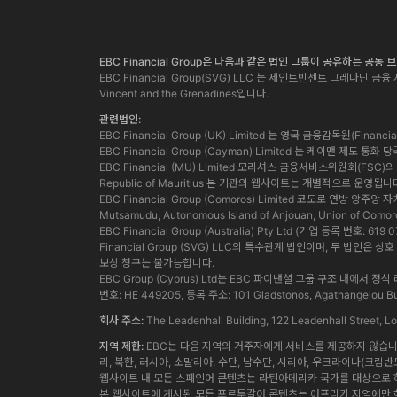
EBC Financial Group은 다음과 같은 법인 그룹이 공유하는 공동
EBC Financial Group(SVG) LLC 는 세인트빈센트 그레나딘 금융 서
Vincent and the Grenadines입니다.
관련법인:
EBC Financial Group (UK) Limited 는 영국 금융감독원(Finan
EBC Financial Group (Cayman) Limited 는 케이맨 제도 
EBC Financial (MU) Limited 모리셔스 금융서비스위원회(FSC)의 허가
Republic of Mauritius 본 기관의 웹사이트는 개별적으로 운영됩니
EBC Financial Group (Comoros) Limited 코모로 연방 앙주
Mutsamudu, Autonomous Island of Anjouan, Union of Comor
EBC Financial Group (Australia) Pty Ltd (기업 등록 번호:
Financial Group (SVG) LLC의 특수관계 법인이며, 두 
보상 청구는 불가능합니다.
EBC Group (Cyprus) Ltd는 EBC 파이낸셜 그룹 구조 
번호: HE 449205, 등록 주소: 101 Gladstonos, Agathangelou Bus
회사 주소:
The Leadenhall Building, 122 Leadenhall Street,
지역 제한:
EBC는 다음 지역의 거주자에게 서비스를 제공하지 않습니다.
리, 북한, 러시아, 소말리아, 수단, 남수단, 시리아, 우크라이나(크림반
웹사이트 내 모든 스페인어 콘텐츠는 라틴아메리카 국가를 대상으로 하
본 웹사이트에 게시된 모든 포르투갈어 콘텐츠는 아프리카 지역에만 해