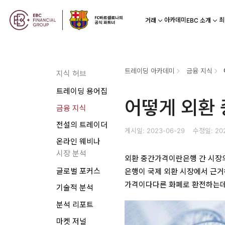
아카데미
최
거래
EBC 소개
트레이딩 아카데미
금융 지식
지식 허브
트레이딩 용어집
어떻게 외환
금융 지식
전설의 트레이더
게시일: 2023-06-29
수정일: 202
온라인 웨비나
시장 분석
외환 중간가격이란은행 간 시장의
글로벌 포커스
은행이 국제 외환 시장에서 근거
가격이다다른 화폐로 환전하는데,
기술적 분석
분석 리포트
마켓 저널