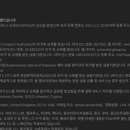
 브랜드입니다.
비스 당국(SVGFSA)의 승인을 받았으며 회사 등록 번호는 353 LLC 2020이며 등록 주소는 Euro Ho
cial Conduct Authority)의 허가와 규제를 받습니다. 라이선스 번호: 927552. 웹 사이트 :
www
통화 당국(라이선스 번호: 2038223)의 허가 및 규제를 받습니다. 웹 사이트:
www.ebcgroup.ky
 및 규제를 받는 금융기관입니다. (라이선스 번호: GB24203273) 등록 주소: 3rd Floor, Standa
다.
앙 자치섬(Autonomous Island of Anjouan) 해외 금융 관리국의 허가를 받은 금융기관입니다. (
os
 619 073 237) 호주 증권투자위원회(ASIC)의 허가 및 규제를 받는 금융기관입니다. (라이선스 번호: 5009
법인은 상호 독립적으로 경영됩니다. 본 웹사이트에서 제공하는 모든 금융 상품 및 서비스는 호주 법
내에서 정식 라이선스를 취득하고 규제를 준수하는 글로벌 법인들을 위해 결제 서비스 처리를 지원합
iness Centre, 3032 Limassol, Cyprus
 London, United Kingdom, EC3V 4AB. 이메일 주소 :
[email protected]
. 전화번호: +44 2
 아프가니스탄, 벨라루스, 미얀마, 캐나다, 중앙아프리카공화국, 콩고, 쿠바, 콩고민주공화국, 
도, 도네츠크 및 루한스크 지역 포함), 미국, 베네수엘라, 예멘.자세한 내용은 FAQ(자주 묻는 
며, EU 및 스페인에는 적용되지 않습니다.
당되며, EU, 포르투갈, 브라질에는 적용되지 않습니다.