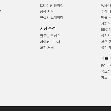
트레이딩 용어집
WHY 
진
금융 지식
수상 
전설의 트레이더
법률 
사회적
시장 분석
EBC 
공지사
글로벌 포커스
고객 
데이터 보고서
공식 
마켓 저널
파트
FC 
옥스퍼
파트너