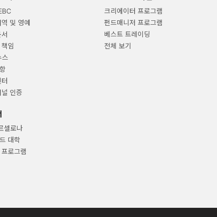
EBC
크리에이터 프로그램
내역 및 영예
펀드매니저 프로그램
문서
베스트 트레이딩
 책임
전체 보기
뉴스
항
센터
채널 인증
너
바르셀로나
드 대학
 프로그램