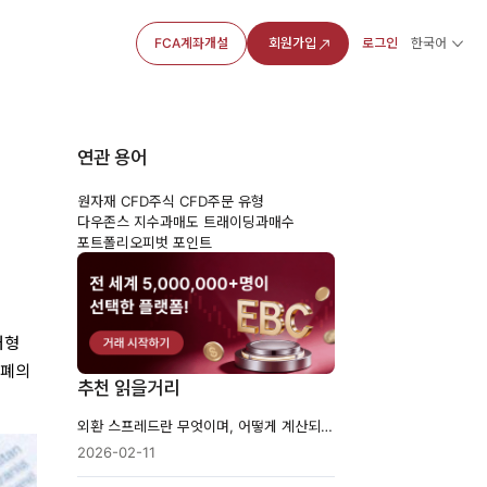
FCA계좌개설
회원가입
로그인
한국어
연관 용어
원자재 CFD
주식 CFD
주문 유형
다우존스 지수
과매도 트래이딩
과매수
포트폴리오
피벗 포인트
대형
화폐의
추천 읽을거리
외환 스프레드란 무엇이며, 어떻게 계산되는가
2026-02-11