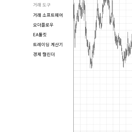
거래 도구
거래 소프트웨어
오더플로우
EA툴킷
트레이딩 계산기
경제 캘린더