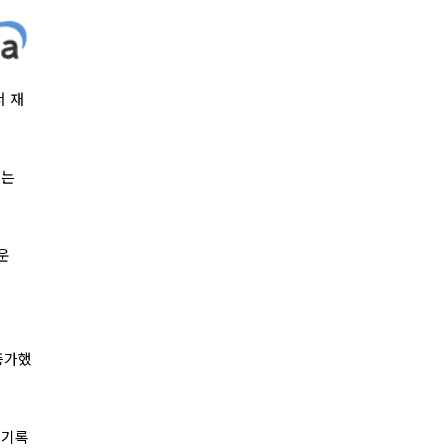
서 재
)는
운
증가했
한 기록