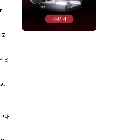
다.
미국
 작은
5C
전보다