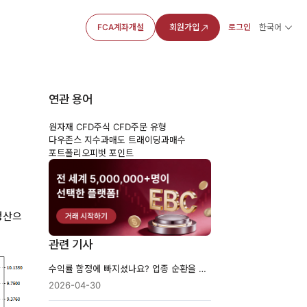
FCA계좌개설
회원가입
로그인
한국어
연관 용어
원자재 CFD
주식 CFD
주문 유형
다우존스 지수
과매도 트래이딩
과매수
포트폴리오
피벗 포인트
생산으
관련 기사
수익률 함정에 빠지셨나요? 업종 순환을 조기에 파악하는 방법
2026-04-30