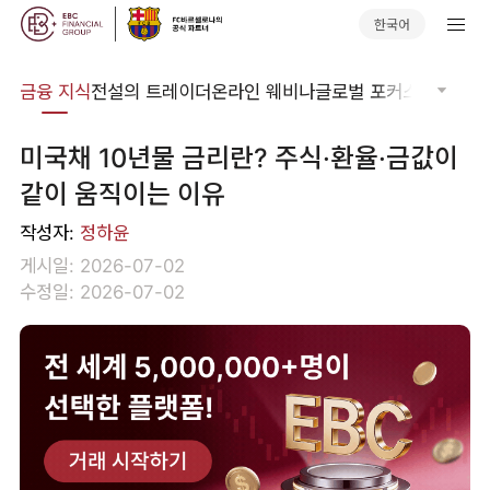
한국어
어집
금융 지식
전설의 트레이더
온라인 웨비나
글로벌 포커스
기술적 
미국채 10년물 금리란? 주식·환율·금값이
같이 움직이는 이유
작성자:
정하윤
게시일: 2026-07-02
수정일: 2026-07-02