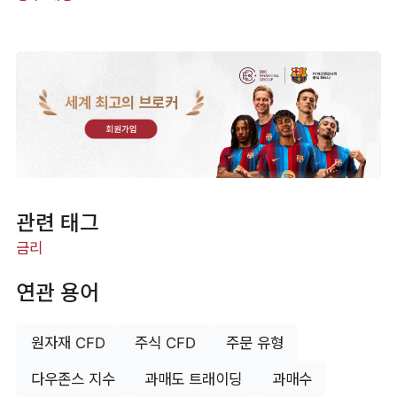
세계 최고의 브로커
회원가입
관련 태그
금리
연관 용어
원자재 CFD
주식 CFD
주문 유형
다우존스 지수
과매도 트래이딩
과매수