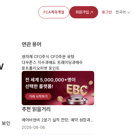
FCA계좌개설
회원가입
로그인
한국어
연관 용어
원자재 CFD
주식 CFD
주문 유형
w
다우존스 지수
과매도 트래이딩
과매수
포트폴리오
피벗 포인트
추천 읽을거리
에어비앤비 2분기 실적 전망: 예약 성장과 마진이 주가를 가를까
를 보인
2026-08-06