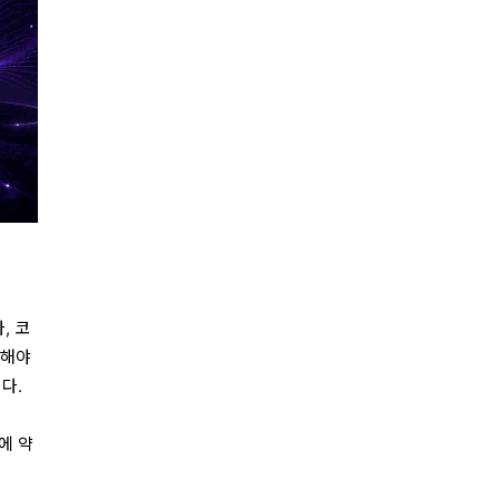
, 코
호해야
다.
에 약