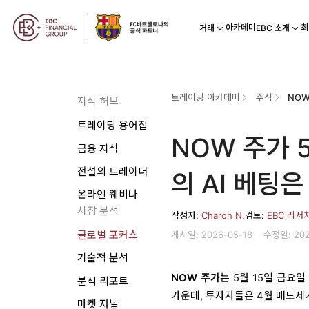
아카데미
최
거래
EBC 소개
트레이딩 아카데미
주식
지식 허브
트레이딩 용어집
NOW 주가 5
금융 지식
전설의 트레이더
의 AI 베팅은
온라인 웨비나
시장 분석
작성자:
Charon N.
검토:
EBC 리서
게시일: 2026-05-18
수정일: 202
글로벌 포커스
기술적 분석
NOW 주가
는 5월 15일 금요일
분석 리포트
가운데, 투자자들은 4월 매도세
마켓 저널