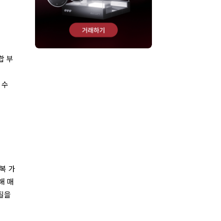
합 부
 수
복 가
해 매
 질을