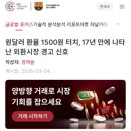
한국어
비나
글로벌 포커스
기술적 분석
분석 리포트
마켓 저널
거래 소프트웨어
원달러 환율 1500원 터치, 17년 만에 나타
난 외환시장 경고 신호
작성자:
정하윤
게시일: 2026-03-04