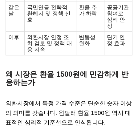
같은
국민연금 전략적
환율 추
공공기관
날
환헤지 및 정책 신
가 하락
참여로
호
심리 안
정
이후
외환시장 안정 조
변동성
단기 안
치 검토 및 정책 대
완화
정 효과
응 지속
왜 시장은 환율 1500원에 민감하게 반
응하는가
외환시장에서 특정 가격 수준은 단순한 숫자 이상
의 의미를 갖습니다. 원달러 환율 1500원 역시 대
표적인 심리적 기준선으로 인식됩니다.