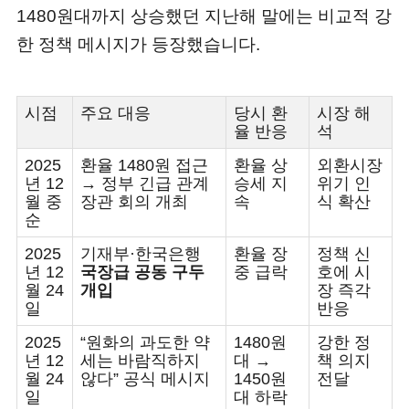
1480원대까지 상승했던 지난해 말에는 비교적 강
한 정책 메시지가 등장했습니다.
시점
주요 대응
당시 환
시장 해
율 반응
석
2025
환율 1480원 접근
환율 상
외환시장
년 12
→ 정부 긴급 관계
승세 지
위기 인
월 중
장관 회의 개최
속
식 확산
순
2025
기재부·한국은행
환율 장
정책 신
년 12
국장급 공동 구두
중 급락
호에 시
월 24
개입
장 즉각
일
반응
2025
“원화의 과도한 약
1480원
강한 정
년 12
세는 바람직하지
대 →
책 의지
월 24
않다” 공식 메시지
1450원
전달
일
대 하락