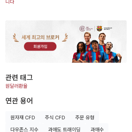
니다
세계 최고의 브로커
회원가입
관련 태그
원달러환율
연관 용어
원자재 CFD
주식 CFD
주문 유형
다우존스 지수
과매도 트래이딩
과매수