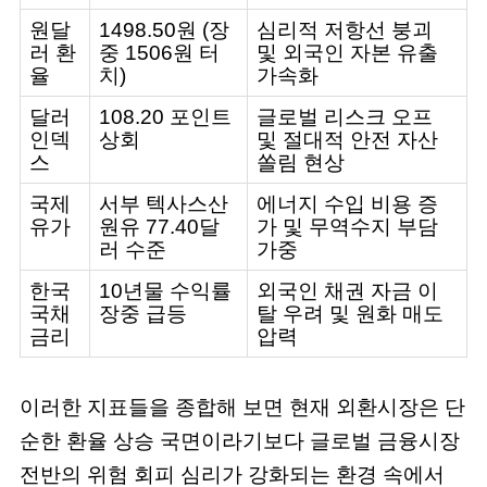
원달
1498.50원 (장
심리적 저항선 붕괴
러 환
중 1506원 터
및 외국인 자본 유출
율
치)
가속화
달러
108.20 포인트
글로벌 리스크 오프
인덱
상회
및 절대적 안전 자산
스
쏠림 현상
국제
서부 텍사스산
에너지 수입 비용 증
유가
원유 77.40달
가 및 무역수지 부담
러 수준
가중
한국
10년물 수익률
외국인 채권 자금 이
국채
장중 급등
탈 우려 및 원화 매도
금리
압력
이러한 지표들을 종합해 보면 현재 외환시장은 단
순한 환율 상승 국면이라기보다 글로벌 금융시장
전반의 위험 회피 심리가 강화되는 환경 속에서