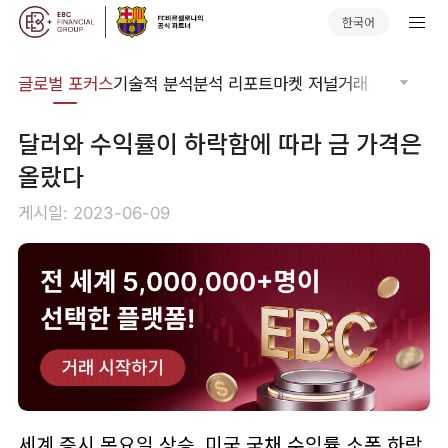
한국어
비나
글로벌 포커스
기술적 분석
분석 리포트
마켓 저널
거래 소프트웨어
달러와 수익률이 하락함에 따라 금 가격은
올랐다
게시일: 2023-06-09
세계 증시 목요일 상승, 미국 국채 수익률 소폭 하락