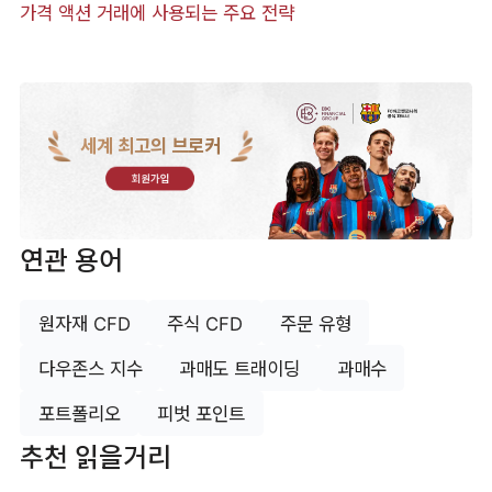
가격 액션 거래에 사용되는 주요 전략
세계 최고의 브로커
회원가입
연관 용어
원자재 CFD
주식 CFD
주문 유형
다우존스 지수
과매도 트래이딩
과매수
포트폴리오
피벗 포인트
추천 읽을거리