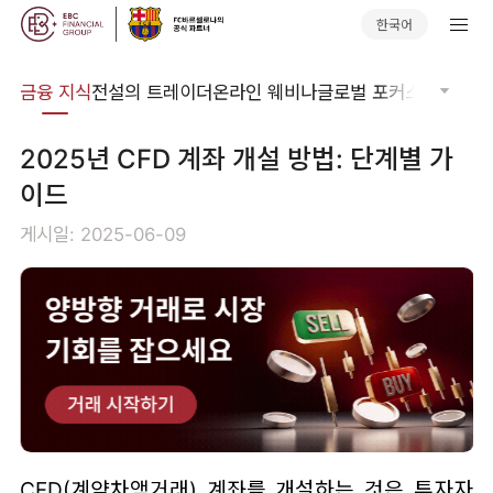
한국어
어집
금융 지식
전설의 트레이더
온라인 웨비나
글로벌 포커스
기술적 
2025년 CFD 계좌 개설 방법: 단계별 가
이드
게시일: 2025-06-09
CFD(계약차액거래) 계좌를 개설하는 것은 투자자