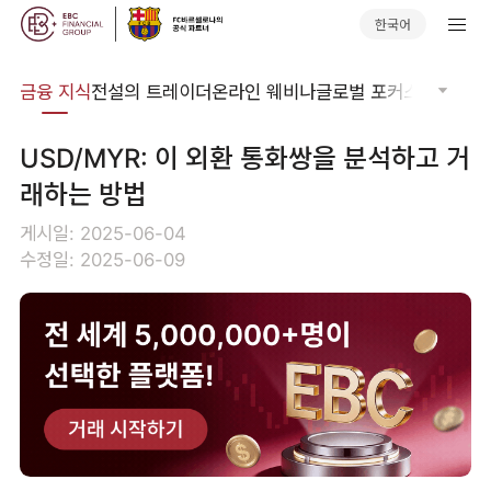
한국어
어집
금융 지식
전설의 트레이더
온라인 웨비나
글로벌 포커스
기술적 
USD/MYR: 이 외환 통화쌍을 분석하고 거
래하는 방법
게시일: 2025-06-04
수정일: 2025-06-09