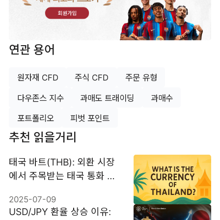
회원가입
연관 용어
원자재 CFD
주식 CFD
주문 유형
다우존스 지수
과매도 트래이딩
과매수
포트폴리오
피벗 포인트
추천 읽을거리
태국 바트(THB): 외환 시장
에서 주목받는 태국 통화 가
이드
2025-07-09
USD/JPY 환율 상승 이유: