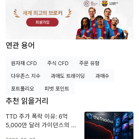
세계 최고의 브로커
회원가입
연관 용어
원자재 CFD
주식 CFD
주문 유형
다우존스 지수
과매도 트래이딩
과매수
포트폴리오
피벗 포인트
추천 읽을거리
TTD 주가 폭락 이유: 6억
5,000만 달러 가이던스의 충
격