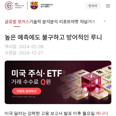
한국어
비나
글로벌 포커스
기술적 분석
분석 리포트
마켓 저널
거래 소프트웨어
높은 예측에도 불구하고 방어적인 루니
게시일: 2024-01-08
수정일: 2024-12-27
미국 달러는 강력한 고용 보고서 발표 이후 월요일 
캐나다 