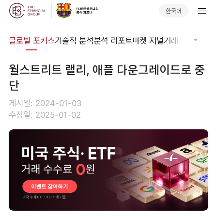
한국어
비나
글로벌 포커스
기술적 분석
분석 리포트
마켓 저널
거래 소프트웨어
월스트리트 랠리, 애플 다운그레이드로 중
단
게시일: 2024-01-03
수정일: 2025-01-02