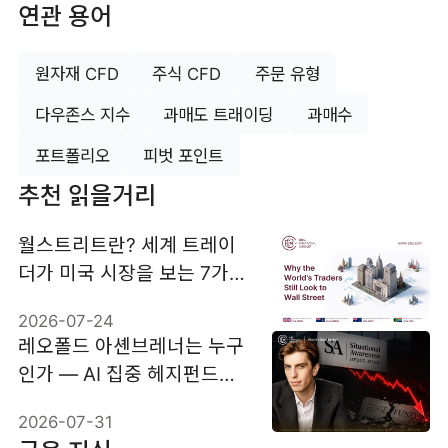
연관 용어
원자재 CFD
주식 CFD
주문 유형
다우존스 지수
과매도 트래이딩
과매수
포트폴리오
피벗 포인트
추천 읽을거리
월스트리트란? 세계 트레이
더가 미국 시장을 보는 7가지
이유
2026-07-24
레오폴드 아셴브레너는 누구
인가 — AI 집중 헤지펀드가
7월 67% 손실을 낸 이유
2026-07-31