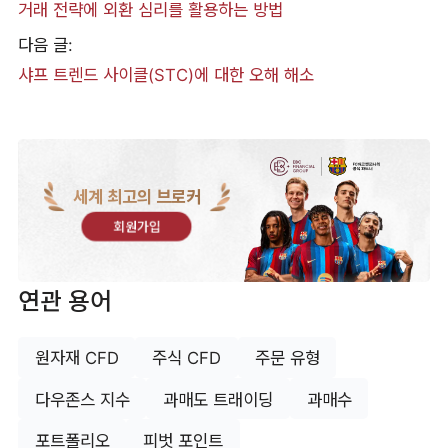
거래 전략에 외환 심리를 활용하는 방법
다음 글:
샤프 트렌드 사이클(STC)에 대한 오해 해소
세계 최고의 브로커
회원가입
연관 용어
원자재 CFD
주식 CFD
주문 유형
다우존스 지수
과매도 트래이딩
과매수
포트폴리오
피벗 포인트