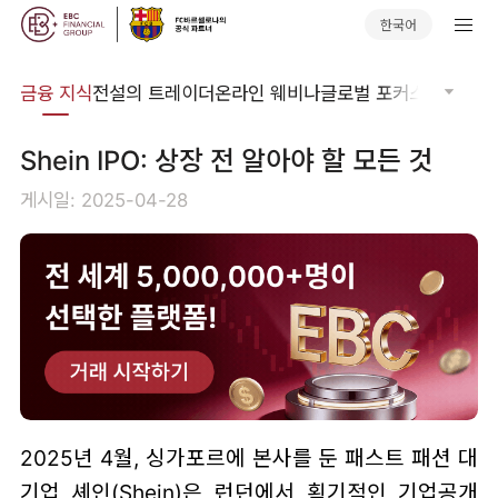
한국어
어집
금융 지식
전설의 트레이더
온라인 웨비나
글로벌 포커스
기술적 
Shein IPO: 상장 전 알아야 할 모든 것
게시일: 2025-04-28
2025년 4월, 싱가포르에 본사를 둔 패스트 패션 대
기업 셰인(Shein)은 런던에서 획기적인 기업공개