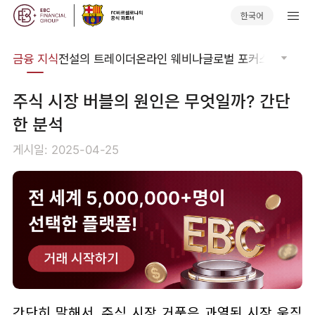
한국어
어집
금융 지식
전설의 트레이더
온라인 웨비나
글로벌 포커스
기술적 
주식 시장 버블의 원인은 무엇일까? 간단
한 분석
게시일: 2025-04-25
간단히 말해서, 주식 시장 거품은 과열된 시장 움직