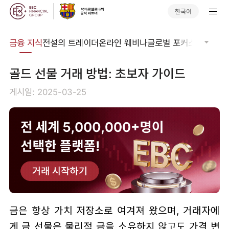
한국어
어집
금융 지식
전설의 트레이더
온라인 웨비나
글로벌 포커스
기술적 
골드 선물 거래 방법: 초보자 가이드
게시일: 2025-03-25
금은 항상 가치 저장소로 여겨져 왔으며, 거래자에
게 금 선물은 물리적 금을 소유하지 않고도 가격 변