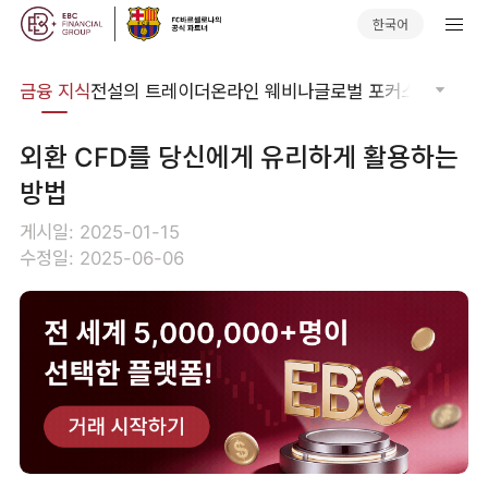
한국어
어집
금융 지식
전설의 트레이더
온라인 웨비나
글로벌 포커스
기술적 
외환 CFD를 당신에게 유리하게 활용하는
방법
게시일: 2025-01-15
수정일: 2025-06-06