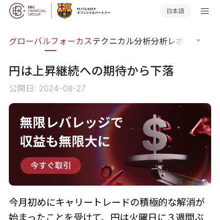
日本語
ナー
グローバルフォーカス
テクニカル分析
分析レポート
マー
円は上昇継続への期待から下落
公開日: 2024-08-27
今月初めにキャリートレードの積極的な解消が
始まったことを受けて、円は火曜日に３週間ぶ