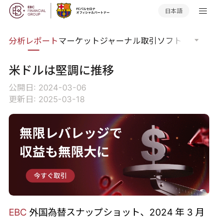
日本語
分析
分析レポート
マーケットジャーナル
取引ソフトウェア
オ
米ドルは堅調に推移
公開日: 2024-03-06
更新日: 2025-03-18
EBC
外国為替スナップショット、2024 年 3 月