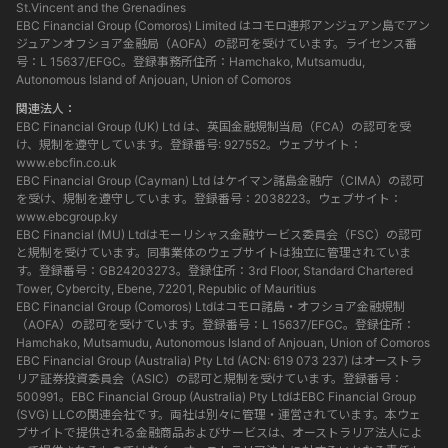
St.Vincent and the Grenadines
EBC Financial Group (Comoros) Limited はコモロ連邦アンジュアン島でアン
ジュアンオフショア金融局（AOFA）の認可を受けています。ライセンス番
号：L 15637/EFGC。登録事務所住所：Hamchako, Mutsamudu,
Autonomous Island of Anjouan, Union of Comoros
関連法人：
EBC Financial Group (UK) Ltd は、英国金融規制当局（FCA）の認可を受
け、規制を遵守しています。登録番号: 927552。ウェブサイト：
www.ebcfin.co.uk
EBC Financial Group (Cayman) Ltd はケイマン諸島金融庁（CIMA）の認可
を受け、規制を遵守しています。登録番号：2038223。ウェブサイト：
www.ebcgroup.ky
EBC Financial (MU) Ltdはモーリシャス金融サービス委員会（FSC）の認可
と規制を受けています。同事業体のウェブサイトは独立に管理されていま
す。登録番号：GB24203273。登録住所：3rd Floor, Standard Chartered
Tower, Cybercity, Ebene, 72201, Republic of Mauritius
EBC Financial Group (Comoros) Ltdはコモロ諸島・オフショア金融規制
（AOFA）の認可を受けています。登録番号：L 15637/EFGC。登録住所：
Hamchako, Mutsamudu, Autonomous Island of Anjouan, Union of Comoros
EBC Financial Group (Australia) Pty Ltd (ACN: 619 073 237) はオーストラ
リア証券投資委員会（ASIC）の認可と規制を受けています。登録番号：
500991。EBC Financial Group (Australia) Pty LtdはEBC Financial Group
(SVG) LLCの関連会社です。両社は別々に管理・運営されています。本ウェ
ブサイトで提供される金融商品およびサービスは、オーストラリア法人によ