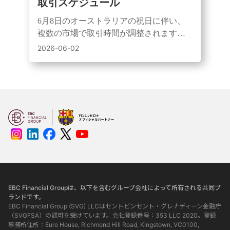
取引スケジュール
6月8日のオーストラリアの祝日に伴い、
複数の市場で取引時間が調整されます。
祝日期間中は、スプレッドの拡大や流動
2026-06-02
性の低下が発生する可能性があります。
EBC Financial Groupは、以下を含むグループ会社によって所有される共同ブ
ランドです。
EBC Financial Group (SVG) LLCはセントビンセント・グレナディーン金融庁
（SVGFSA）の認可を受けています。会社登録番号：353 LLC 2020。登録
事務所住所：Euro House, Richmond Hill Road, Kingstown, VC0100,