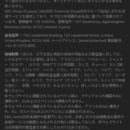
って提供されるものではなく、オーストラリア法人に対するいかなる責任も
負いません。
EBC Group (Cyprus) LtdはEBC Financial Group内のグループ会社に対する決
済サービスを提供しており、キプロス共和国の会社法に基づいて登録されて
います。登録番号：HE 449205。登録住所：101 Gladstonos, Agathangelou
Business Centre, 3032 Limassol, Cyprus
会社住所：
The Leadenhall Building, 122 Leadenhall Street, London,
United Kingdom, EC3V 4AB. メールアドレス：
[email protected]
電話番号 :
+44 20 3376 9662
地域制限：
EBCは、以下を含む特定の地域の市民および居住者に対しては、
いかなるサービスも提供しません：アフガニスタン、ベラルーシ、ミャンマ
ー（ビルマ）、カナダ、中央アフリカ共和国、コンゴ、キューバ、コンゴ民
主共和国、エリトリア、ハイチ、イラン、イラク、レバノン、リビア、マレー
シア、マリ、北朝鮮（朝鮮民主主義人民共和国）、ロシア、ソマリア、スーダ
ン、南スーダン、シリア、ウクライナ（クリミア、ドネツク、ルハンスク地域
を含む）、米国、ベネズエラ、およびイエメン。詳しくはよくある質問をご
覧ください。
本ウェブサイトに掲載されているスペイン語は、ラテンアメリカ諸国のみに
適用され、EUおよびスペインには適用されません。
本ウェブサイトに掲載されているポルトガル語は、アフリカのみに適用さ
れ、EU、ポルトガルおよびブラジルには適用されません。
EBC.comは日本金融庁の監督下にないため、日本に対する金融商品の提供や
金融サービスの勧誘とみなされる行為には関与しておらず、本ウェブサイト
は日本国内の居住者を対象としたものではありません。