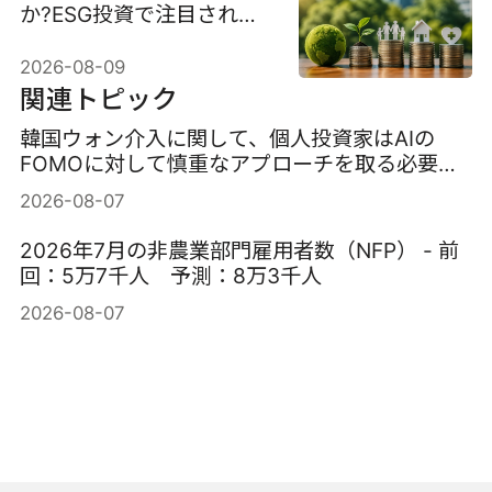
か?ESG投資で注目される
社会貢献型債券の特徴を初
2026-08-09
心者向けに解説
関連トピック
韓国ウォン介入に関して、個人投資家はAIの
FOMOに対して慎重なアプローチを取る必要が
ある。
2026-08-07
2026年7月の非農業部門雇用者数（NFP） - 前
回：5万7千人 予測：8万3千人
2026-08-07