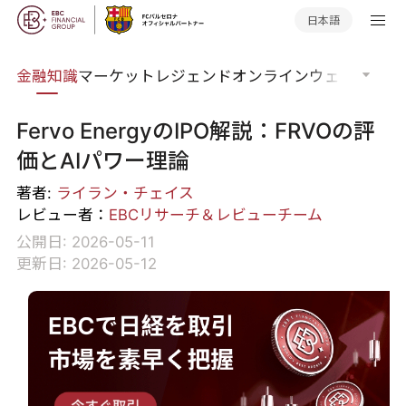
日本語
語集
金融知識
マーケットレジェンド
オンラインウェビナー
グ
Fervo EnergyのIPO解説：FRVOの評
価とAIパワー理論
著者:
ライラン・チェイス
レビュー者：
EBCリサーチ＆レビューチーム
公開日: 2026-05-11
更新日: 2026-05-12