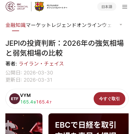
日本語
語集
金融知識
マーケットレジェンド
オンラインウェビナー
グ
JEPIの投資判断：2026年の強気相場
と弱気相場の比較
著者:
ライラン・チェイス
公開日: 2026-03-30
更新日: 2026-03-31
VYM
今すぐ取引
買い:
165.4
売り:
165.4
9
7