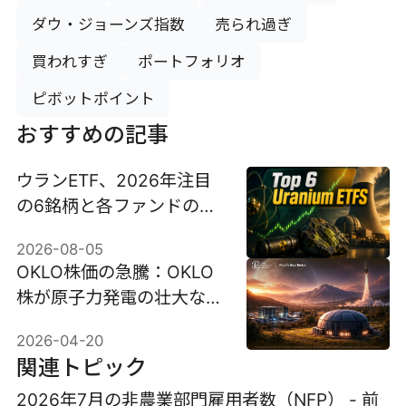
ダウ・ジョーンズ指数
売られ過ぎ
買われすぎ
ポートフォリオ
ピボットポイント
おすすめの記事
ウランETF、2026年注目
の6銘柄と各ファンドの実
際保有銘柄。
2026-08-05
OKLO株価の急騰：OKLO
株が原子力発電の壮大な展
望に乗って上昇している理
2026-04-20
由
関連トピック
2026年7月の非農業部門雇用者数（NFP） - 前