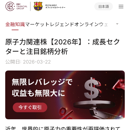
日本語
語集
金融知識
マーケットレジェンド
オンラインウェビナー
グ
原子力関連株【2026年】：成長セク
ターと注目銘柄分析
公開日: 2026-03-22
近年、世界的に原子力の重要性が再評価されて