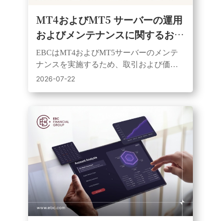
MT4およびMT5 サーバーの運用
およびメンテナンスに関するお知
らせ | 2026年7月25日
EBCはMT4およびMT5サーバーのメンテ
ナンスを実施するため、取引および価格
表示サービスを一時的に停止いたしま
2026-07-22
す。メンテナンス完了後、すべてのシス
テムは復旧いたします。