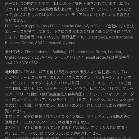
(SVG) LLCの関連会社です。両社は別々に管理・運営されています。本ウェ
ブサイトで提供される金融商品およびサービスは、オーストラリア法人によ
って提供されるものではなく、オーストラリア法人に対するいかなる責任も
負いません。
EBC Group (Cyprus) LtdはEBC Financial Group内のグループ会社に対する決
済サービスを提供しており、キプロス共和国の会社法に基づいて登録されて
います。登録番号：HE 449205。登録住所：101 Gladstonos, Agathangelou
Business Centre, 3032 Limassol, Cyprus
会社住所：
The Leadenhall Building, 122 Leadenhall Street, London,
United Kingdom, EC3V 4AB. メールアドレス：
[email protected]
電話番号 :
+44 20 3376 9662
地域制限：
EBCは、以下を含む特定の地域の市民および居住者に対しては、
いかなるサービスも提供しません：アフガニスタン、ベラルーシ、ミャンマ
ー（ビルマ）、カナダ、中央アフリカ共和国、コンゴ、キューバ、コンゴ民
主共和国、エリトリア、ハイチ、イラン、イラク、レバノン、リビア、マレー
シア、マリ、北朝鮮（朝鮮民主主義人民共和国）、ロシア、ソマリア、スーダ
ン、南スーダン、シリア、ウクライナ（クリミア、ドネツク、ルハンスク地域
を含む）、米国、ベネズエラ、およびイエメン。詳しくはよくある質問をご
覧ください。
本ウェブサイトに掲載されているスペイン語は、ラテンアメリカ諸国のみに
適用され、EUおよびスペインには適用されません。
本ウェブサイトに掲載されているポルトガル語は、アフリカのみに適用さ
れ、EU、ポルトガルおよびブラジルには適用されません。
EBC.comは日本金融庁の監督下にないため、日本に対する金融商品の提供や