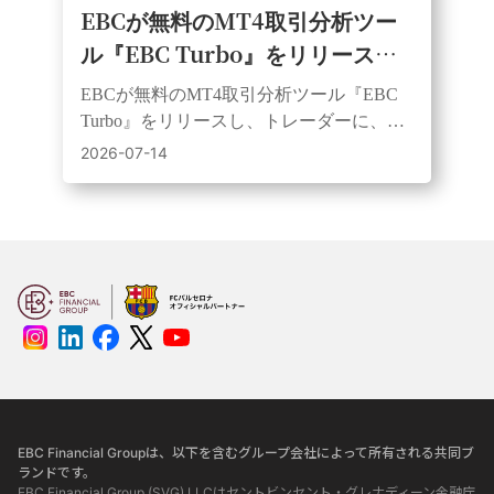
EBCが無料のMT4取引分析ツー
ル『EBC Turbo』をリリース
し、トレーダーの実際のパフォー
EBCが無料のMT4取引分析ツール『EBC
マンスを明らかにする6つの数字
Turbo』をリリースし、トレーダーに、本
を解説。
ツールでパフォーマンス、リスク、一貫
2026-07-14
性を検証することを推奨する。
EBC Financial Groupは、以下を含むグループ会社によって所有される共同ブ
ランドです。
EBC Financial Group (SVG) LLCはセントビンセント・グレナディーン金融庁