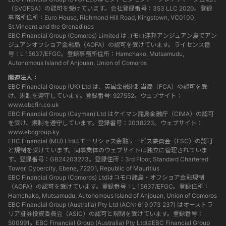
（SVGFSA）の認可を受けています。会社登録番号：353 LLC 2020。登録
事務所住所：Euro House, Richmond Hill Road, Kingstown, VC0100,
St.Vincent and the Grenadines
EBC Financial Group (Comoros) Limited はコモロ連邦アンジュアン島でアン
ジュアンオフショア金融局（AOFA）の認可を受けています。ライセンス番
号：L 15637/EFGC。登録事務所住所：Hamchako, Mutsamudu,
Autonomous Island of Anjouan, Union of Comoros
関連法人：
EBC Financial Group (UK) Ltd は、英国金融規制当局（FCA）の認可を受
け、規制を遵守しています。登録番号: 927552。ウェブサイト：
www.ebcfin.co.uk
EBC Financial Group (Cayman) Ltd はケイマン諸島金融庁（CIMA）の認可
を受け、規制を遵守しています。登録番号：2038223。ウェブサイト：
www.ebcgroup.ky
EBC Financial (MU) Ltdはモーリシャス金融サービス委員会（FSC）の認可
と規制を受けています。同事業体のウェブサイトは独立に管理されていま
す。登録番号：GB24203273。登録住所：3rd Floor, Standard Chartered
Tower, Cybercity, Ebene, 72201, Republic of Mauritius
EBC Financial Group (Comoros) Ltdはコモロ諸島・オフショア金融規制
（AOFA）の認可を受けています。登録番号：L 15637/EFGC。登録住所：
Hamchako, Mutsamudu, Autonomous Island of Anjouan, Union of Comoros
EBC Financial Group (Australia) Pty Ltd (ACN: 619 073 237) はオーストラ
リア証券投資委員会（ASIC）の認可と規制を受けています。登録番号：
500991。EBC Financial Group (Australia) Pty LtdはEBC Financial Group