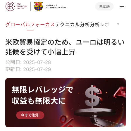
日本語
ナー
グローバルフォーカス
テクニカル分析
分析レポート
マー
米欧貿易協定のため、ユーロは明るい
兆候を受けて小幅上昇
公開日: 2025-07-28
更新日: 2025-07-29