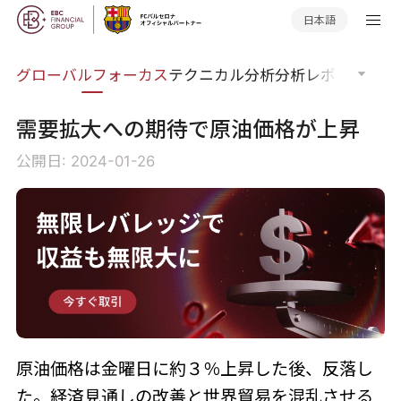
日本語
ナー
グローバルフォーカス
テクニカル分析
分析レポート
マー
需要拡大への期待で原油価格が上昇
公開日: 2024-01-26
原油価格は金曜日に約３％上昇した後、反落し
た。経済見通しの改善と世界貿易を混乱させる