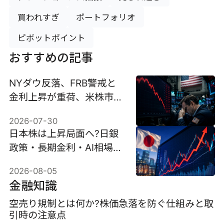
買われすぎ
ポートフォリオ
ピボットポイント
おすすめの記事
NYダウ反落、FRB警戒と
金利上昇が重荷、米株市場
は調整局面入りか
2026-07-30
日本株は上昇局面へ?日銀
政策・長期金利・AI相場か
ら見る8月相場の投資戦略
2026-08-05
金融知識
空売り規制とは何か?株価急落を防ぐ仕組みと取
引時の注意点